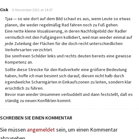
says:
Cisk
9. November 2021 at 14:07
Tjaa — so wie dort auf dem Bild schaut es aus, wenn Leute so etwas
planen, die weder regelmäßig Rad fahren noch zu Fuß gehen.
Eine nette kleine Visualisierung, in deren Nachfolgebild der Radler
vermutlich mit den Fußgängern kollidiert, weil man wieder einmal auf
jede Zuteilung der Flächen für die doch recht unterschiedlichen
Verkehrsarten verzichtet.
Die sinnfreien Schilder links und rechts deuten bereits eine gewisse
Kompetenz an.
Sollte diese Strecke für den Radverkehr eine größere Bedeutung
haben, hoffe ich man besinnt sich darauf, diesen nicht halb durch
irgendwelche Scharnigärten in Einkaufszonen zu leiten, sondern klar
ersichtlich zu führen.
Bevor man wieder Unsummen verbuddelt und dann feststellt, daß es
ständig zu neuen Konflikten kommt.
SCHREIBEN SIE EINEN KOMMENTAR
Sie müssen
angemeldet
sein, um einen Kommentar
abzugeben.