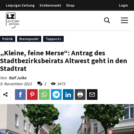
Leipziger Zeitung
Stellenmarkt
Shop
Login
Leipziger Zeitung
Politik
Brennpunkt
Topposts
„Kleine, feine Merse“: Antrag des
Stadtbezirksbeirats Altwest geht in den
Stadtrat
Von
Ralf Julke
9. November 2021
1
3473