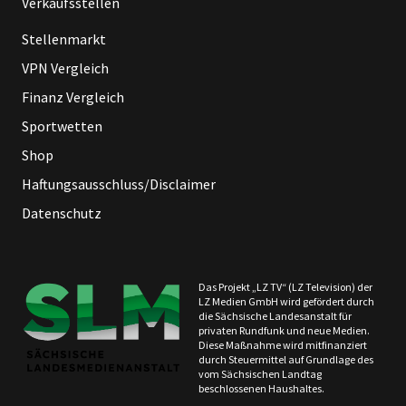
Verkaufsstellen
Stellenmarkt
VPN Vergleich
Finanz Vergleich
Sportwetten
Shop
Haftungsausschluss/Disclaimer
Datenschutz
Das Projekt „LZ TV“ (LZ Television) der
LZ Medien GmbH wird gefördert durch
die Sächsische Landesanstalt für
privaten Rundfunk und neue Medien.
Diese Maßnahme wird mitfinanziert
durch Steuermittel auf Grundlage des
vom Sächsischen Landtag
beschlossenen Haushaltes.