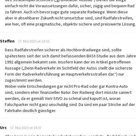
einfach nicht die Voraussetzungen dafür, sicher, zügig und bequem Rad
zu fahren. Auch ich bevorzuge gute separate Radwege. Wenn diese
aber in absehbarer Zukunft nicht umsetzbar sind, sind Radfahrstreifen,
wie hier, oft eine pragmatische, objektiv sichere und preiswerte Lösung.
says:
Steffen
17. Mai 2023 at 14:55
Dass Radfahrstreifen sicherer als Hochbordradwege sind, sollte
spätestens seit der sich damit befassenden BASt-Studie aus dem Jahre
1992 allgemein bekannt sein. Insofern kann der im Artikel getroffenen
Aussage („Denn Radverkehr im Sichtfeld der Autos stellt die sicherste
Form der Radverkehrsführung an Hauptverkehrsstraßen dar.“) nur
zugestimmt werden.
Wobei viele Entscheidungen gar nicht Pro-Rad oder gar Kontra-Auto
sind, sondern eher finanzieller Natur. Der Radweg dort müsste saniert
werden, da er gemäß VwV-StVO zu schmal und kaputt ist, woran
Falschparker nicht ganz unschuldig sind. Da sind ein paar Striche auf der
Fahrbahn deutlich günstiger.
says:
Urs
17. Mai 2023 at 14:37