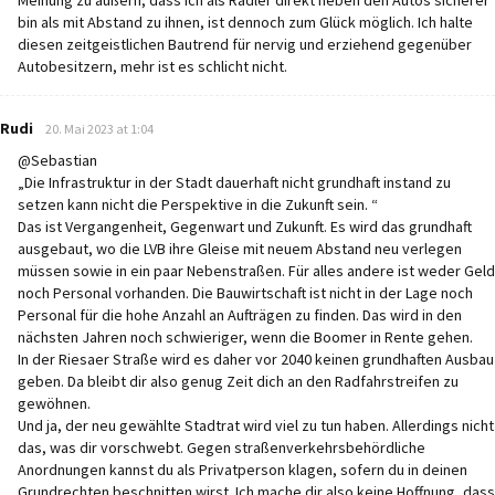
Meinung zu äußern, dass ich als Radler direkt neben den Autos sicherer
bin als mit Abstand zu ihnen, ist dennoch zum Glück möglich. Ich halte
diesen zeitgeistlichen Bautrend für nervig und erziehend gegenüber
Autobesitzern, mehr ist es schlicht nicht.
says:
Rudi
20. Mai 2023 at 1:04
@Sebastian
„Die Infrastruktur in der Stadt dauerhaft nicht grundhaft instand zu
setzen kann nicht die Perspektive in die Zukunft sein. “
Das ist Vergangenheit, Gegenwart und Zukunft. Es wird das grundhaft
ausgebaut, wo die LVB ihre Gleise mit neuem Abstand neu verlegen
müssen sowie in ein paar Nebenstraßen. Für alles andere ist weder Geld
noch Personal vorhanden. Die Bauwirtschaft ist nicht in der Lage noch
Personal für die hohe Anzahl an Aufträgen zu finden. Das wird in den
nächsten Jahren noch schwieriger, wenn die Boomer in Rente gehen.
In der Riesaer Straße wird es daher vor 2040 keinen grundhaften Ausbau
geben. Da bleibt dir also genug Zeit dich an den Radfahrstreifen zu
gewöhnen.
Und ja, der neu gewählte Stadtrat wird viel zu tun haben. Allerdings nicht
das, was dir vorschwebt. Gegen straßenverkehrsbehördliche
Anordnungen kannst du als Privatperson klagen, sofern du in deinen
Grundrechten beschnitten wirst. Ich mache dir also keine Hoffnung, dass