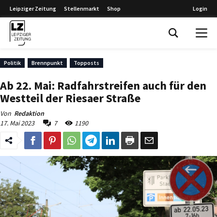
Leipziger Zeitung
Stellenmarkt
Shop
Login
Leipziger Zeitung
Politik
Brennpunkt
Topposts
Ab 22. Mai: Radfahrstreifen auch für den
Westteil der Riesaer Straße
Von
Redaktion
17. Mai 2023
7
1190