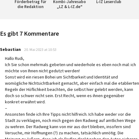
Förderbetrag für
Kombi-Jahresabo
L-IZ Leserclub
die Redaktion
„LZ & L-IZ.de“
Es gibt 7 Kommentare
says:
Sebastian
20. Mai 2023 at 10:53
Hallo Rudi,
Ich Sie schon mehrmals gebeten und wiederhole es eben noch mal: ich
möchte von Ihnen nicht gedutzt werden!
Sonst wird ein riesen Bohei um Sichtbarkeit und Identität und
womögliche Nichtsichtbarkeit gemacht, aber einfach mal die etablierten
Regeln der Höflichkeit beachten, die selbst hier gelebt werden, kann
doch so schwer nicht sein. Erst Recht, wenn es ihnen gegenüber
konkret erwähnt wird.
–
Ansonsten finde ich Ihre Tipps nicht hilfreich. Ich habe weder vor die
Stadt zu verklagen, noch mich gegen den Radweg auf amtlichen Wege
zu wehren. Der Radweg kann von mir aus dort bleiben, insofern sind
Versuche, mir Hoffnungen (?) zu machen, tatsächlich unnötig. Die