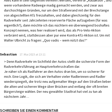
Alles kann in sein Gegenteil verkehrt werden, verehrte „Radaktion“, und
wenn vorhandene Radwege madig gemacht werden, und zwar aus
durchsichtigen Gründen, nur um den Straßenrand mit der Brechstange
von abgestellten Kfz freizuhalten, und dabei gleichzeitig für den
Radverkehr seit Jahrzehnten reservierte Fläche aufzugeben (für was
eigentlich?), dann möchte ich das nüchtern ein überwiegend boshaftes
Konzept nennen, was hier realisiert wird, das als Pro-Velo-Aktion
verbrämt wird, stattdessen aber pur eine Kontra-Kfz-Aktion ist. Um mit
Walter Ulbricht zu fragen: „Quo vadis – wem nützt das?“
says:
Sebastian
17. Mai 2023 at 13:11
> Denn Radverkehr im Sichtfeld der Autos stellt die sicherste Form der
Radverkehrsführung an Hauptverkehrsstraßen dar.
Je näher ich als Radfahrer an den Autos dran bin, um so sicherer für
mich. Eine Logik, die sich am Verhalten vieler Radlerinnen und Radler
wiederspiegelt, die trotz neu aufgemalter Wege auf den Straßen lieber
die alten und sicheren Wege über Brücken und entlang der oft breiten
Bürgersteige wählen. Der neu gewählte Stadtrat hat viel zu tun ab
nächstem Jahr…
SCHREIBEN SIE EINEN KOMMENTAR