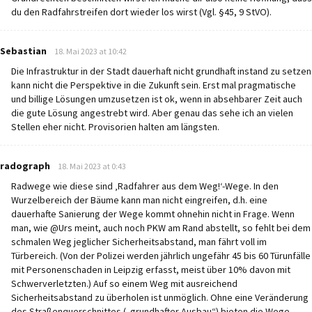
du den Radfahrstreifen dort wieder los wirst (Vgl. §45, 9 StVO).
says:
Sebastian
18. Mai 2023 at 10:42
Die Infrastruktur in der Stadt dauerhaft nicht grundhaft instand zu setzen
kann nicht die Perspektive in die Zukunft sein. Erst mal pragmatische
und billige Lösungen umzusetzen ist ok, wenn in absehbarer Zeit auch
die gute Lösung angestrebt wird. Aber genau das sehe ich an vielen
Stellen eher nicht. Provisorien halten am längsten.
says:
radograph
18. Mai 2023 at 0:43
Radwege wie diese sind ‚Radfahrer aus dem Weg!‘-Wege. In den
Wurzelbereich der Bäume kann man nicht eingreifen, d.h. eine
dauerhafte Sanierung der Wege kommt ohnehin nicht in Frage. Wenn
man, wie @Urs meint, auch noch PKW am Rand abstellt, so fehlt bei dem
schmalen Weg jeglicher Sicherheitsabstand, man fährt voll im
Türbereich. (Von der Polizei werden jährlich ungefähr 45 bis 60 Türunfälle
mit Personenschaden in Leipzig erfasst, meist über 10% davon mit
Schwerverletzten.) Auf so einem Weg mit ausreichend
Sicherheitsabstand zu überholen ist unmöglich. Ohne eine Veränderung
des Straßenquerschnittes („grundhafter Ausbau“) bieten die Wege