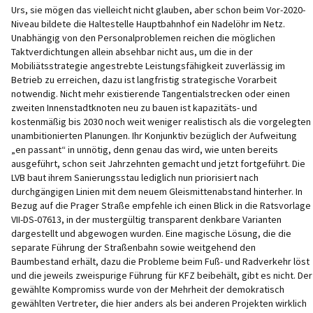
Urs, sie mögen das vielleicht nicht glauben, aber schon beim Vor-2020-
Niveau bildete die Haltestelle Hauptbahnhof ein Nadelöhr im Netz.
Unabhängig von den Personalproblemen reichen die möglichen
Taktverdichtungen allein absehbar nicht aus, um die in der
Mobiliätsstrategie angestrebte Leistungsfähigkeit zuverlässig im
Betrieb zu erreichen, dazu ist langfristig strategische Vorarbeit
notwendig. Nicht mehr existierende Tangentialstrecken oder einen
zweiten Innenstadtknoten neu zu bauen ist kapazitäts- und
kostenmäßig bis 2030 noch weit weniger realistisch als die vorgelegten
unambitionierten Planungen. Ihr Konjunktiv bezüglich der Aufweitung
„en passant“ in unnötig, denn genau das wird, wie unten bereits
ausgeführt, schon seit Jahrzehnten gemacht und jetzt fortgeführt. Die
LVB baut ihrem Sanierungsstau lediglich nun priorisiert nach
durchgängigen Linien mit dem neuem Gleismittenabstand hinterher. In
Bezug auf die Prager Straße empfehle ich einen Blick in die Ratsvorlage
VII-DS-07613, in der mustergültig transparent denkbare Varianten
dargestellt und abgewogen wurden. Eine magische Lösung, die die
separate Führung der Straßenbahn sowie weitgehend den
Baumbestand erhält, dazu die Probleme beim Fuß- und Radverkehr löst
und die jeweils zweispurige Führung für KFZ beibehält, gibt es nicht. Der
gewählte Kompromiss wurde von der Mehrheit der demokratisch
gewählten Vertreter, die hier anders als bei anderen Projekten wirklich