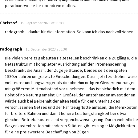
paradoxerweise für obendrein mutlos.
says:
Christof
15. September 2023 at 11:00
radograph – danke für die Information. So kann ich das nachvollziehen.
says:
radograph
15. September 2023 at 0:30
Die vielen bereits gebauten Haltestellen beschränken die Zuglänge, die
Netzstruktur mit kompletter Ausrichtung auf den Promenadenring
beschränkt die Anzahl der Züge je Stunde, beides seit den späten
1990er Jahren umgesetzte Entscheidungen. Daran jetzt zu drehen wäre
viel teurer und langwieriger als die ohnehin nötigen Gleiserneuerungen
mit größerem Mittenabstand vorzunehmen – das ist sicherlich mit dem
Point of no Return gemeint. Ein Großteil der anstehenden Investitionen
würde auch bei Beibehalt der alten Maße für den Unterhalt des
verschlissenen Netzes und der Fahrzeugflotte anfallen, die Mehrkosten
für breitere Bahnen und damit höhere Leistungsfähigkeit bei etwa
gleichen Betriebskosten sind vergleichsweise gering. Durch einheitliche
Wagenkastenbreiten mit anderen Städten gibt es sogar Möglichkeiten
für eine preiswertere Beschaffung von Zügen.