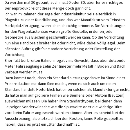
Da werden mal 30 gebaut, auch mal 50 oder 80, aber für ein richtiges
Serienprodukt reicht diese Menge doch gar nicht.
Ich war im Rahmen der Tage der Industriekultur bei Heiterblick in
Plagwitz zu einer Rundführung, und das war Manufaktur vom Feinsten.
Marktplatzfertigung, wenn ich mich richtig erinnere. Die Vorrichtungen
für den Wagenkastenbau waren große Gestelle, in denen jede
Geometrie aus Blechen geschweißt werden kann. Ob die Vorrichtung
nun eine Hand breit breiter ist oder nicht, wäre dabei völlig egal. Beim
nächsten Auftrag gibt’s ne andere Vorrichtung oder Einstellung der
Vorrichtung.
Eher fällt bei breiten Bahnen negativ ins Gewicht, dass über dutzende
Meter Fahrzeuglänge zehn Zentimeter mehr Metall in Boden und Dach
verbaut werden muss.
Dazu kommt noch, dass ein Standardisierungsgedanke im Sinne einer
Preisreduktion nur dann Sinn macht, wenn es sich auch um einen
Standard handelt. Heiterblick hat einen solchen als Manufaktur gar nicht,
da hätte man auf größere Firmen wie Siemens oder Alstom (Bautzen)
ausweichen müssen. Die haben ihre Standardtypen, bei denen dann
Leipziger Sonderwünsche wie die Spurweite oder die wichtige Türe
vorn beim Fahrer angewandt werden können. Aber es scheint bei der
Ausschreibung, also letztlich bei den Kosten, keine Rolle gespielt zu
haben, dass es jetzt ein „Standardmaß“ ist.