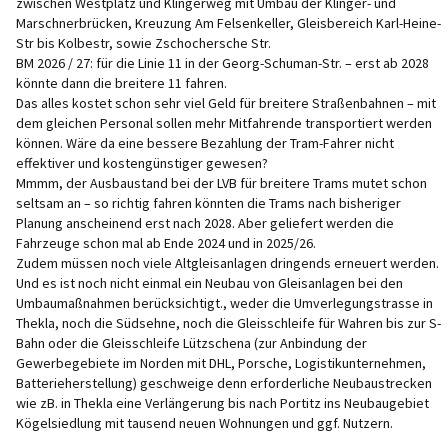
zwischen Westplatz und Klingerweg mit Umbau der Klinger- und
Marschnerbrücken, Kreuzung Am Felsenkeller, Gleisbereich Karl-Heine-
Str bis Kolbestr, sowie Zschochersche Str.
BM 2026 / 27: für die Linie 11 in der Georg-Schuman-Str. – erst ab 2028
könnte dann die breitere 11 fahren.
Das alles kostet schon sehr viel Geld für breitere Straßenbahnen – mit
dem gleichen Personal sollen mehr Mitfahrende transportiert werden
können. Wäre da eine bessere Bezahlung der Tram-Fahrer nicht
effektiver und kostengünstiger gewesen?
Mmmm, der Ausbaustand bei der LVB für breitere Trams mutet schon
seltsam an – so richtig fahren könnten die Trams nach bisheriger
Planung anscheinend erst nach 2028. Aber geliefert werden die
Fahrzeuge schon mal ab Ende 2024 und in 2025/26.
Zudem müssen noch viele Altgleisanlagen dringends erneuert werden.
Und es ist noch nicht einmal ein Neubau von Gleisanlagen bei den
Umbaumaßnahmen berücksichtigt., weder die Umverlegungstrasse in
Thekla, noch die Südsehne, noch die Gleisschleife für Wahren bis zur S-
Bahn oder die Gleisschleife Lützschena (zur Anbindung der
Gewerbegebiete im Norden mit DHL, Porsche, Logistikunternehmen,
Batterieherstellung) geschweige denn erforderliche Neubaustrecken
wie zB. in Thekla eine Verlängerung bis nach Portitz ins Neubaugebiet
Kögelsiedlung mit tausend neuen Wohnungen und ggf. Nutzern.