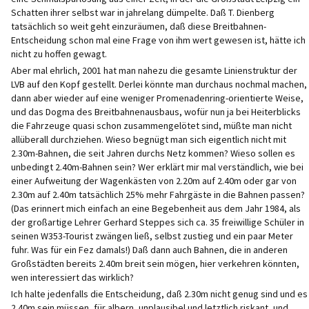
Schatten ihrer selbst war in jahrelang dümpelte. Daß T. Dienberg
tatsächlich so weit geht einzuräumen, daß diese Breitbahnen-
Entscheidung schon mal eine Frage von ihm wert gewesen ist, hätte ich
nicht zu hoffen gewagt.
Aber mal ehrlich, 2001 hat man nahezu die gesamte Linienstruktur der
LVB auf den Kopf gestellt. Derlei könnte man durchaus nochmal machen,
dann aber wieder auf eine weniger Promenadenring-orientierte Weise,
und das Dogma des Breitbahnenausbaus, wofür nun ja bei Heiterblicks
die Fahrzeuge quasi schon zusammengelötet sind, müßte man nicht
allüberall durchziehen. Wieso begnügt man sich eigentlich nicht mit
2.30m-Bahnen, die seit Jahren durchs Netz kommen? Wieso sollen es
unbedingt 2.40m-Bahnen sein? Wer erklärt mir mal verständlich, wie bei
einer Aufweitung der Wagenkästen von 2.20m auf 2.40m oder gar von
2.30m auf 2.40m tatsächlich 25% mehr Fahrgäste in die Bahnen passen?
(Das erinnert mich einfach an eine Begebenheit aus dem Jahr 1984, als
der großartige Lehrer Gerhard Steppes sich ca. 35 freiwillige Schüler in
seinen W353-Tourist zwängen ließ, selbst zustieg und ein paar Meter
fuhr. Was für ein Fez damals!) Daß dann auch Bahnen, die in anderen
Großstädten bereits 2.40m breit sein mögen, hier verkehren könnten,
wen interessiert das wirklich?
Ich halte jedenfalls die Entscheidung, daß 2.30m nicht genug sind und es
2.40m sein müssen, für albern, unplausibel und letztlich riskant, und