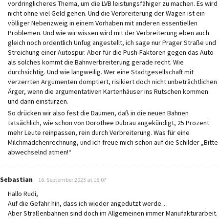
vordringlicheres Thema, um die LVB leistungsfähiger zu machen. Es wird
nicht ohne viel Geld gehen. Und die Verbreiterung der Wagen ist ein
völliger Nebenzweig in einem Vorhaben mit anderen essentiellen
Problemen. Und wie wir wissen wird mit der Verbreiterung eben auch
gleich noch ordentlich Unfug angestellt, ich sage nur Prager Straße und
Streichung einer Autospur. Aber für die Push-Faktoren gegen das Auto
als solches kommt die Bahnverbreiterung gerade recht. Wie
durchsichtig. Und wie langweilig. Wer eine Stadtgesellschaft mit
verzerrten Argumenten domptiert, risikiert doch nicht unbeträchtlichen
Ärger, wenn die argumentativen Kartenhäuser ins Rutschen kommen
und dann einstürzen.
So drücken wir also fest die Daumen, daß in die neuen Bahnen
tatsächlich, wie schon von Dorothee Dubrau angekündigt, 25 Prozent
mehr Leute reinpassen, rein durch Verbreiterung. Was für eine
Milchmädchenrechnung, und ich freue mich schon auf die Schilder „Bitte
abwechselnd atmen!“
says:
Sebastian
16. September 2023 at 15:07
Hallo Rudi,
Auf die Gefahr hin, dass ich wieder angedutzt werde…
Aber Straßenbahnen sind doch im Allgemeinen immer Manufakturarbeit.