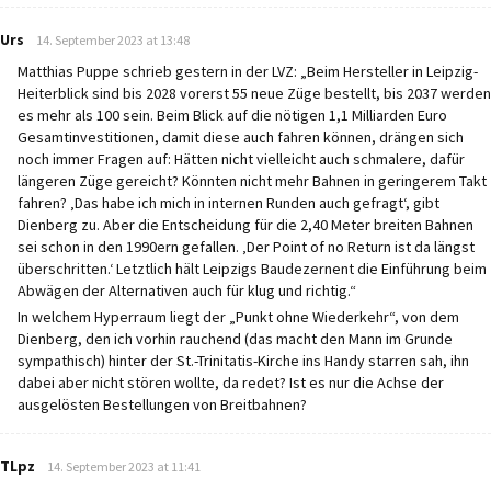
says:
Urs
14. September 2023 at 13:48
Matthias Puppe schrieb gestern in der LVZ: „Beim Hersteller in Leipzig-
Heiterblick sind bis 2028 vorerst 55 neue Züge bestellt, bis 2037 werden
es mehr als 100 sein. Beim Blick auf die nötigen 1,1 Milliarden Euro
Gesamtinvestitionen, damit diese auch fahren können, drängen sich
noch immer Fragen auf: Hätten nicht vielleicht auch schmalere, dafür
längeren Züge gereicht? Könnten nicht mehr Bahnen in geringerem Takt
fahren? ‚Das habe ich mich in internen Runden auch gefragt‘, gibt
Dienberg zu. Aber die Entscheidung für die 2,40 Meter breiten Bahnen
sei schon in den 1990ern gefallen. ‚Der Point of no Return ist da längst
überschritten.‘ Letztlich hält Leipzigs Baudezernent die Einführung beim
Abwägen der Alternativen auch für klug und richtig.“
In welchem Hyperraum liegt der „Punkt ohne Wiederkehr“, von dem
Dienberg, den ich vorhin rauchend (das macht den Mann im Grunde
sympathisch) hinter der St.-Trinitatis-Kirche ins Handy starren sah, ihn
dabei aber nicht stören wollte, da redet? Ist es nur die Achse der
ausgelösten Bestellungen von Breitbahnen?
says:
TLpz
14. September 2023 at 11:41