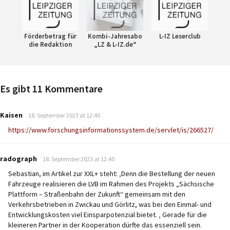
Förderbetrag für
Kombi-Jahresabo
L-IZ Leserclub
die Redaktion
„LZ & L-IZ.de“
Es gibt 11 Kommentare
says:
Kaisen
18. September 2023 at 12:40
https://www.forschungsinformationssystem.de/servlet/is/266527/
says:
radograph
18. September 2023 at 12:40
Sebastian, im Artikel zur XXL+ steht: ‚Denn die Bestellung der neuen
Fahrzeuge realisieren die LVB im Rahmen des Projekts „Sächsische
Plattform – Straßenbahn der Zukunft“ gemeinsam mit den
Verkehrsbetrieben in Zwickau und Görlitz, was bei den Einmal- und
Entwicklungskosten viel Einsparpotenzial bietet. ‚ Gerade für die
kleineren Partner in der Kooperation dürfte das essenziell sein.