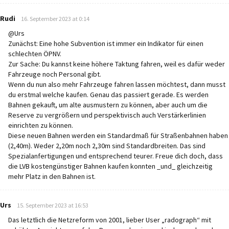
says:
Rudi
16. September 2023 at 0:14
@Urs
Zunächst: Eine hohe Subvention ist immer ein Indikator für einen
schlechten ÖPNV.
Zur Sache: Du kannst keine höhere Taktung fahren, weil es dafür weder
Fahrzeuge noch Personal gibt.
Wenn du nun also mehr Fahrzeuge fahren lassen möchtest, dann musst
du erstmal welche kaufen. Genau das passiert gerade. Es werden
Bahnen gekauft, um alte ausmustern zu können, aber auch um die
Reserve zu vergrößern und perspektivisch auch Verstärkerlinien
einrichten zu können.
Diese neuen Bahnen werden ein Standardmaß für Straßenbahnen haben
(2,40m). Weder 2,20m noch 2,30m sind Standardbreiten. Das sind
Spezialanfertigungen und entsprechend teurer. Freue dich doch, dass
die LVB kostengünstiger Bahnen kaufen konnten _und_ gleichzeitig
mehr Platz in den Bahnen ist.
says:
Urs
15. September 2023 at 16:53
Das letztlich die Netzreform von 2001, lieber User „radograph“ mit