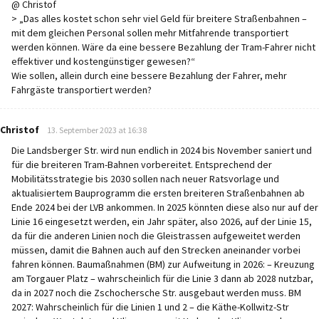
@ Christof
> „Das alles kostet schon sehr viel Geld für breitere Straßenbahnen –
mit dem gleichen Personal sollen mehr Mitfahrende transportiert
werden können. Wäre da eine bessere Bezahlung der Tram-Fahrer nicht
effektiver und kostengünstiger gewesen?“
Wie sollen, allein durch eine bessere Bezahlung der Fahrer, mehr
Fahrgäste transportiert werden?
says:
Christof
13. September 2023 at 16:38
Die Landsberger Str. wird nun endlich in 2024 bis November saniert und
für die breiteren Tram-Bahnen vorbereitet. Entsprechend der
Mobilitätsstrategie bis 2030 sollen nach neuer Ratsvorlage und
aktualisiertem Bauprogramm die ersten breiteren Straßenbahnen ab
Ende 2024 bei der LVB ankommen. In 2025 könnten diese also nur auf der
Linie 16 eingesetzt werden, ein Jahr später, also 2026, auf der Linie 15,
da für die anderen Linien noch die Gleistrassen aufgeweitet werden
müssen, damit die Bahnen auch auf den Strecken aneinander vorbei
fahren können. Baumaßnahmen (BM) zur Aufweitung in 2026: – Kreuzung
am Torgauer Platz – wahrscheinlich für die Linie 3 dann ab 2028 nutzbar,
da in 2027 noch die Zschochersche Str. ausgebaut werden muss. BM
2027: Wahrscheinlich für die Linien 1 und 2 – die Käthe-Kollwitz-Str