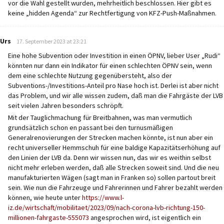
vor die Wahl gestellt wurden, mehrheitlich beschlossen. Hier gibt es
keine „hidden Agenda“ zur Rechtfertigung von KFZ-Push-Maßnahmen.
says:
Urs
17. September 2023 at 23:21
Eine hohe Subvention oder Investition in einen ÖPNV, lieber User „Rudi“
könnten nur dann ein Indikator für einen schlechten ÖPNV sein, wenn
dem eine schlechte Nutzung gegenübersteht, also der
Subventions-/Investitions-Anteil pro Nase hoch ist. Derlei ist aber nicht
das Problem, und wir alle wissen zudem, daß man die Fahrgäste der LVB
seit vielen Jahren besonders schröpft.
Mit der Tauglichmachung für Breitbahnen, was man vermutlich
grundsätzlich schon en passant bei den turnusmäßigen
Generalrenovierungen der Strecken machen könnte, ist nun aber ein
recht universeller Hemmschuh für eine baldige Kapazitätserhöhung auf
den Linien der LVB da. Denn wir wissen nun, das wir es weithin selbst
nicht mehr erleben werden, daß alle Strecken soweit sind. Und die neu
manufakturierten Wägen (sagt man in Franken so) sollen partout breit
sein. Wie nun die Fahrzeuge und Fahrerinnen und Fahrer bezahlt werden
können, wie heute unter
https://www.l-
iz.de/wirtschaft/mobilitaet/2023/09/nach-corona-lvb-richtung-150-
millionen-fahrgaste-555073
angesprochen wird, ist eigentlich ein