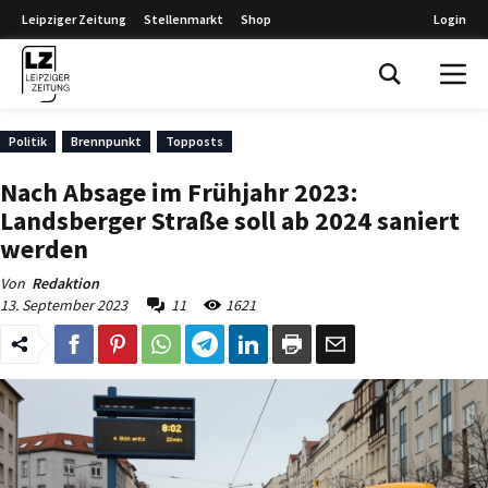
Leipziger Zeitung
Stellenmarkt
Shop
Login
Leipziger Zeitung
Politik
Brennpunkt
Topposts
Nach Absage im Frühjahr 2023:
Landsberger Straße soll ab 2024 saniert
werden
Von
Redaktion
13. September 2023
11
1621