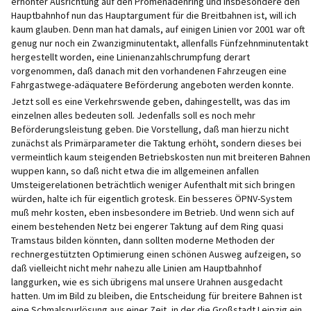
erhöhter Ausrichtung auf den Promenadenring und insbesondere den
Hauptbahnhof nun das Hauptargument für die Breitbahnen ist, will ich
kaum glauben. Denn man hat damals, auf einigen Linien vor 2001 war oft
genug nur noch ein Zwanzigminutentakt, allenfalls Fünfzehnminutentakt
hergestellt worden, eine Linienanzahlschrumpfung derart
vorgenommen, daß danach mit den vorhandenen Fahrzeugen eine
Fahrgastwege-adäquatere Beförderung angeboten werden konnte.
Jetzt soll es eine Verkehrswende geben, dahingestellt, was das im
einzelnen alles bedeuten soll. Jedenfalls soll es noch mehr
Beförderungsleistung geben. Die Vorstellung, daß man hierzu nicht
zunächst als Primärparameter die Taktung erhöht, sondern dieses bei
vermeintlich kaum steigenden Betriebskosten nun mit breiteren Bahnen
wuppen kann, so daß nicht etwa die im allgemeinen anfallen
Umsteigerelationen beträchtlich weniger Aufenthalt mit sich bringen
würden, halte ich für eigentlich grotesk. Ein besseres ÖPNV-System
muß mehr kosten, eben insbesondere im Betrieb. Und wenn sich auf
einem bestehenden Netz bei engerer Taktung auf dem Ring quasi
Tramstaus bilden könnten, dann sollten moderne Methoden der
rechnergestützten Optimierung einen schönen Ausweg aufzeigen, so
daß vielleicht nicht mehr nahezu alle Linien am Hauptbahnhof
langgurken, wie es sich übrigens mal unsere Urahnen ausgedacht
hatten. Um im Bild zu bleiben, die Entscheidung für breitere Bahnen ist
eine Schmalspurlösung aus einer Zeit, in der die Großstadt Leipzig ein