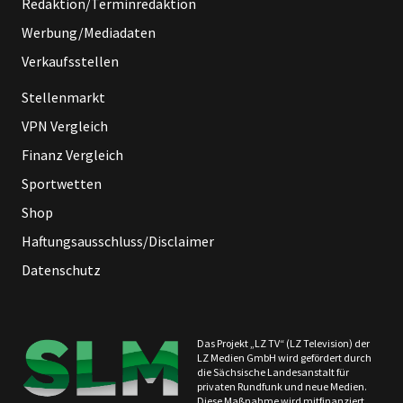
Redaktion/Terminredaktion
Werbung/Mediadaten
Verkaufsstellen
Stellenmarkt
VPN Vergleich
Finanz Vergleich
Sportwetten
Shop
Haftungsausschluss/Disclaimer
Datenschutz
Das Projekt „LZ TV“ (LZ Television) der
LZ Medien GmbH wird gefördert durch
die Sächsische Landesanstalt für
privaten Rundfunk und neue Medien.
Diese Maßnahme wird mitfinanziert