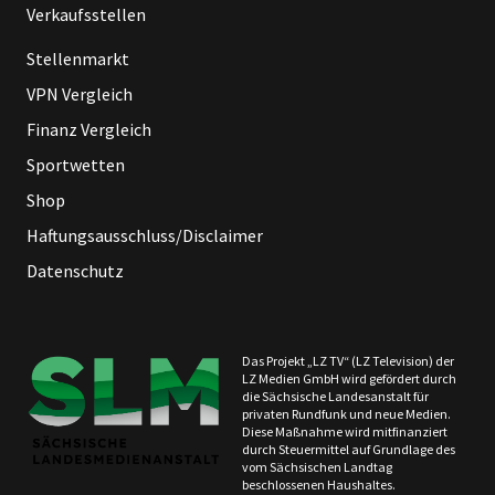
Verkaufsstellen
Stellenmarkt
VPN Vergleich
Finanz Vergleich
Sportwetten
Shop
Haftungsausschluss/Disclaimer
Datenschutz
Das Projekt „LZ TV“ (LZ Television) der
LZ Medien GmbH wird gefördert durch
die Sächsische Landesanstalt für
privaten Rundfunk und neue Medien.
Diese Maßnahme wird mitfinanziert
durch Steuermittel auf Grundlage des
vom Sächsischen Landtag
beschlossenen Haushaltes.