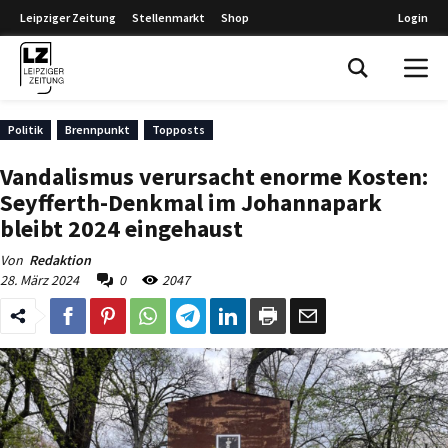
Leipziger Zeitung
Stellenmarkt
Shop
Login
Leipziger Zeitung
Politik
Brennpunkt
Topposts
Vandalismus verursacht enorme Kosten:
Seyfferth-Denkmal im Johannapark
bleibt 2024 eingehaust
Von
Redaktion
28. März 2024
0
2047