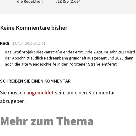
die Redaktion
„LZ & L-IZ.de“
Keine Kommentare bisher
says:
Rudi
23. April 2025 at 12:51
Das Großprojekt Dieskaustraße endet erst Ende 2028. Im Jahr 2027 wird
der Abschnitt südlich Radrennbahn grundhaft ausgebaut und 2028 dann
noch die alte Wendeschleife in der Pörstener Straße entfernt.
SCHREIBEN SIE EINEN KOMMENTAR
Sie müssen
angemeldet
sein, um einen Kommentar
abzugeben.
Mehr zum Thema