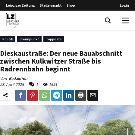
Leipziger Zeitung
Stellenmarkt
Shop
Login
Leipziger Zeitung
Politik
Brennpunkt
Topposts
Dieskaustraße: Der neue Bauabschnitt
zwischen Kulkwitzer Straße bis
Radrennbahn beginnt
Von
Redaktion
23. April 2025
1
1991