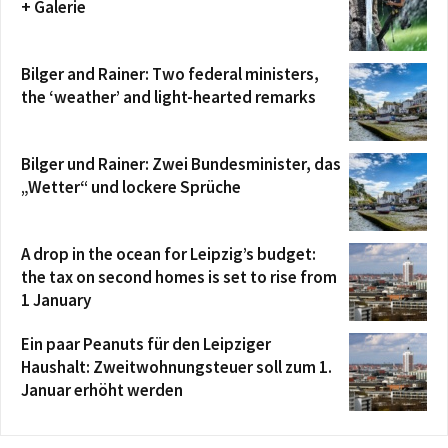
+ Galerie
Bilger and Rainer: Two federal ministers,
the ‘weather’ and light-hearted remarks
Bilger und Rainer: Zwei Bundesminister, das
„Wetter“ und lockere Sprüche
A drop in the ocean for Leipzig’s budget:
the tax on second homes is set to rise from
1 January
Ein paar Peanuts für den Leipziger
Haushalt: Zweitwohnungsteuer soll zum 1.
Januar erhöht werden