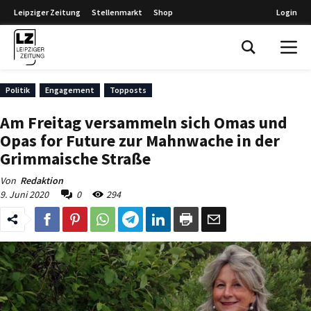
Leipziger Zeitung
Stellenmarkt
Shop
Login
Leipziger Zeitung
Politik
Engagement
Topposts
Am Freitag versammeln sich Omas und
Opas for Future zur Mahnwache in der
Grimmaische Straße
Von
Redaktion
9. Juni 2020
0
294