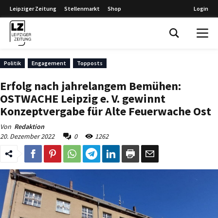
Leipziger Zeitung
Stellenmarkt
Shop
Login
Leipziger Zeitung
Politik
Engagement
Topposts
Erfolg nach jahrelangem Bemühen:
OSTWACHE Leipzig e. V. gewinnt
Konzeptvergabe für Alte Feuerwache Ost
Von
Redaktion
20. Dezember 2022
0
1262