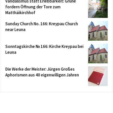
Vandalismus statt Erlebbarkeit: Grüne
fordern Öffnung der Tore zum
Matthäikirchhof
Sunday Church No. 166: Kreypau Church
near Leuna
Sonntagskirche № 166: Kirche Kreypau bei
Leuna
Die Werke der Meister: Jürgen Großes
Aphorismen aus 40 eigenwilligen Jahren