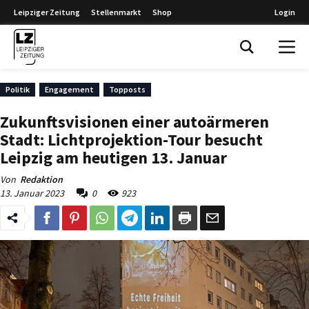
Leipziger Zeitung
Stellenmarkt
Shop
Login
Leipziger Zeitung
Politik
Engagement
Topposts
Zukunftsvisionen einer autoärmeren
Stadt: Lichtprojektion-Tour besucht
Leipzig am heutigen 13. Januar
Von
Redaktion
13. Januar 2023
0
923