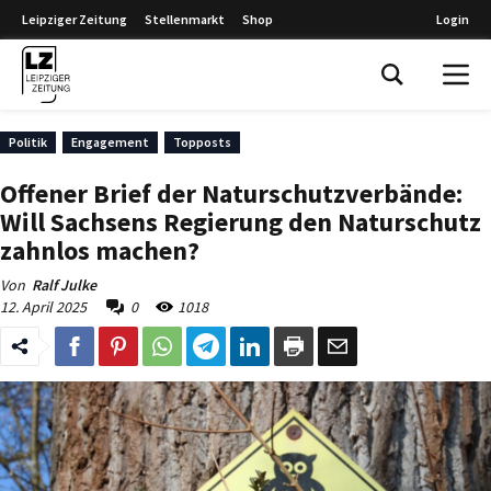
Leipziger Zeitung
Stellenmarkt
Shop
Login
Leipziger Zeitung
Politik
Engagement
Topposts
Offener Brief der Naturschutzverbände:
Will Sachsens Regierung den Naturschutz
zahnlos machen?
Von
Ralf Julke
12. April 2025
0
1018