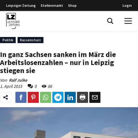
Leipziger Zeitung
Stellenmarkt
Shop
Login
Leipziger Zeitung
Politik
Kassensturz
In ganz Sachsen sanken im März die
Arbeitslosenzahlen – nur in Leipzig
stiegen sie
Von
Ralf Julke
1. April 2015
0
86