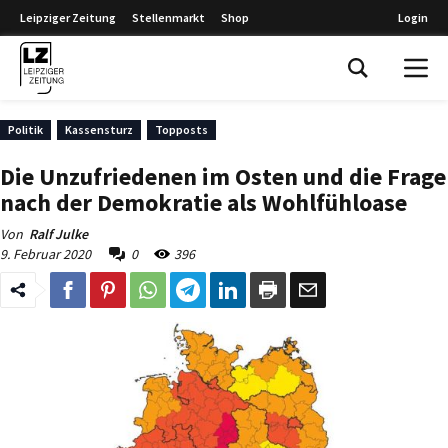
Leipziger Zeitung
Stellenmarkt
Shop
Login
Leipziger Zeitung
Politik
Kassensturz
Topposts
Die Unzufriedenen im Osten und die Frage
nach der Demokratie als Wohlfühloase
Von
Ralf Julke
9. Februar 2020
0
396