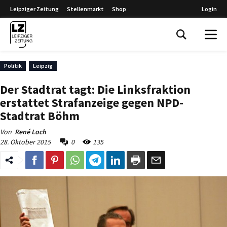
Leipziger Zeitung
Stellenmarkt
Shop
Login
Leipziger Zeitung
Politik
Leipzig
Der Stadtrat tagt: Die Linksfraktion
erstattet Strafanzeige gegen NPD-
Stadtrat Böhm
Von
René Loch
28. Oktober 2015
0
135