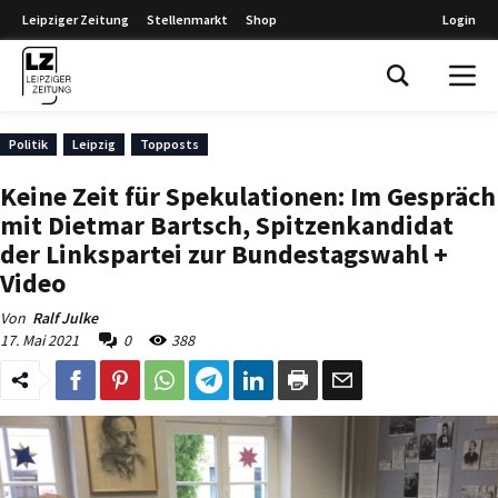
Leipziger Zeitung
Stellenmarkt
Shop
Login
Leipziger Zeitung
Politik
Leipzig
Topposts
Keine Zeit für Spekulationen: Im Gespräch
mit Dietmar Bartsch, Spitzenkandidat
der Linkspartei zur Bundestagswahl +
Video
Von
Ralf Julke
17. Mai 2021
0
388