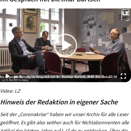
00:00
32:16
Video-
Video: LZ
Player
Hinweis der Redaktion in eigener Sache
Seit der „Coronakrise“ haben wir unser Archiv für alle Leser
geöffnet. Es gibt also seither auch für Nichtabonnenten alle
Artikel der letzten Jahre auf L-IZ.de zu entdecken. Über die