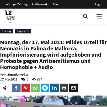
Leipziger Zeitung
Stellenmarkt
Shop
Login
Leipziger Zeitung
Der Tag
Topposts
Montag, der 17. Mai 2021: Mildes Urteil für
Neonazis in Palma de Mallorca,
Impfpriorisierung wird aufgehoben und
Proteste gegen Antisemitismus und
Homophobie + Audio
Von
Antonia Weber
17. Mai 2021
0
967