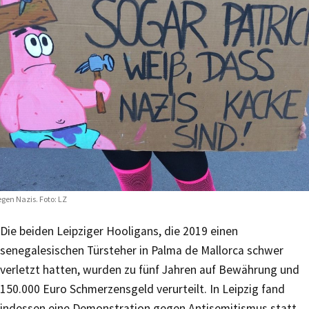
gen Nazis. Foto: LZ
Die beiden Leipziger Hooligans, die 2019 einen
senegalesischen Türsteher in Palma de Mallorca schwer
verletzt hatten, wurden zu fünf Jahren auf Bewährung und
150.000 Euro Schmerzensgeld verurteilt. In Leipzig fand
indessen eine Demonstration gegen Antisemitismus statt,