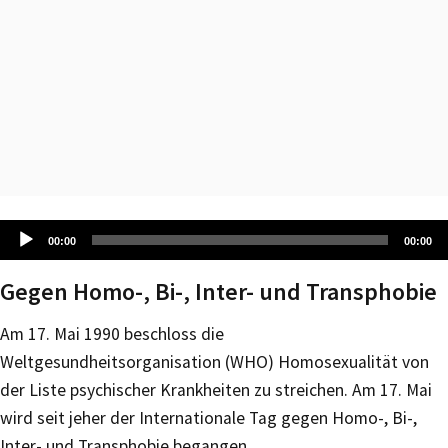
Audio-
00:00
00:00
Player
Gegen Homo-, Bi-, Inter- und Transphobie
Am 17. Mai 1990 beschloss die
Weltgesundheitsorganisation (WHO) Homosexualität von
der Liste psychischer Krankheiten zu streichen. Am 17. Mai
wird seit jeher der Internationale Tag gegen Homo-, Bi-,
Inter- und Transphobie begangen.