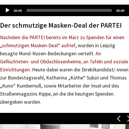
Audio-
00:00
00:00
Player
Der schmutzige Masken-Deal der PARTEI
Nachdem die PARTEI bereits im März zu Spenden für einen
„schmutzigen Masken-Deal“ aufrief
, wurden in Leipzig
besagte Mund-Nasen-Bedeckungen verteilt.
An
Geflüchteten- und Obdachlosenheime, an Tafeln und soziale
Einrichtungen
. Heute dabei waren die Direktkandidat/-innen
zur Bundestagswahl, Katharina „Käthe“ Subat und Thomas
„Kuno“ Kumbernuß, sowie Mitarbeiter der Insel und des
Straßenmagazins Kippe, an die die heutigen Spenden
übergeben wurden.