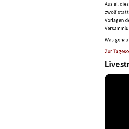
Aus all di
zwölf statt
Vorlagen de
Versammlun
Was genau 
Zur Tages
Lives