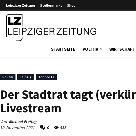
Leipziger Zeitung
Stellenmarkt
Shop
Leipziger Zeitung
STARTSEITE
POLITIK
WIRTSCHAFT
Politik
Leipzig
Topposts
Der Stadtrat tagt (verkü
Livestream
Von
Michael Freitag
10. November 2021
0
533