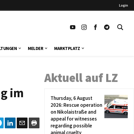
Login
LTUNGEN
MELDER
MARKTPLATZ
Aktuell auf LZ
ng im
Thursday, 6 August
2026: Rescue operation
on Nikolaistraße and
appeal for witnesses
regarding possible
animal cruelty