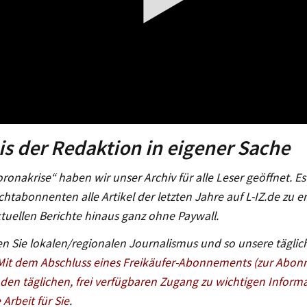
s der Redaktion in eigener Sache
oronakrise“ haben wir unser Archiv für alle Leser geöffnet. Es 
chtabonnenten alle Artikel der letzten Jahre auf L-IZ.de zu 
tuellen Berichte hinaus ganz ohne Paywall.
n Sie lokalen/regionalen Journalismus und so unsere täglich
Mit dem Abschluss eines Freikäufer-Abonnements (zur Abon
 den täglichen, frei verfügbaren Zugang zu wichtigen Informa
Arbeit für Sie
.