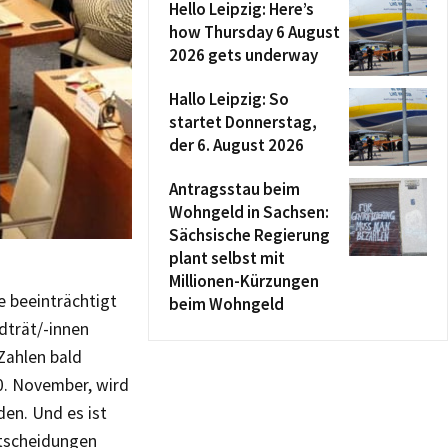
Hello Leipzig: Here’s
how Thursday 6 August
2026 gets underway
Hallo Leipzig: So
startet Donnerstag,
der 6. August 2026
Antragsstau beim
Wohngeld in Sachsen:
Sächsische Regierung
plant selbst mit
Millionen-Kürzungen
e beeinträchtigt
beim Wohngeld
adträt/-innen
Zahlen bald
0. November, wird
den. Und es ist
ntscheidungen