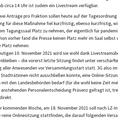
Ab circa 14 Uhr ist zudem ein Livestream verfügbar.
wei Anträge pro Fraktion sollen heute auf der Tagesordnung 
g für diese Maßnahme fiel kurzfristig, ebenso kurzfristig, 
dem Tagungssaal Platz zu nehmen, der eigentlich für pandem
Schon vorher fand die Presse keinen Platz mehr im Saal selbst
 Platz nehmen.
utigen 10. November 2021 wird sie wohl dank Livestreamüb
rnbleiben – die vorerst letzte Sitzung findet unter verschär
g aller Anwesenden vor Versammlungsstart statt. 3G also i
Stadträtinnen nicht ausschließen konnte, eine Online-Sitzun
 mit den Landesbehörden bedarf (für die wohl keine Zeit me
 anstehenden Personalentscheidung Präsenz gefragt ist, tref
direkt.
er kommenden Woche, am 18. November 2021 soll nach LZ-I
e reine Onlinesitzung stattfinden, die darauf folgenden Ver