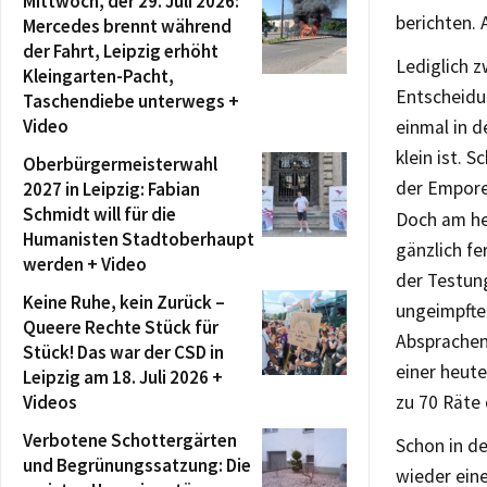
Mittwoch, der 29. Juli 2026:
berichten. 
Mercedes brennt während
der Fahrt, Leipzig erhöht
Lediglich z
Kleingarten-Pacht,
Entscheidun
Taschendiebe unterwegs +
Video
einmal in 
klein ist. 
Oberbürgermeisterwahl
der Empore
2027 in Leipzig: Fabian
Schmidt will für die
Doch am he
Humanisten Stadtoberhaupt
gänzlich fe
werden + Video
der Testun
Keine Ruhe, kein Zurück –
ungeimpfte 
Queere Rechte Stück für
Absprachen
Stück! Das war der CSD in
einer heute
Leipzig am 18. Juli 2026 +
Videos
zu 70 Räte 
Verbotene Schottergärten
Schon in d
und Begrünungssatzung: Die
wieder ein