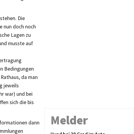
stehen. Die
wie nun doch noch
ische Lagen zu
 und musste auf
ertragung
ften Bedingungen
m Rathaus, da man
g jeweils
hr war) und bei
fen sich die bis
Melder
nformationen dann
sammlungen