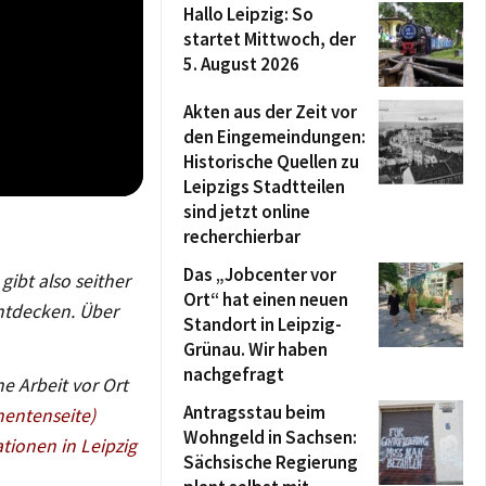
Hallo Leipzig: So
startet Mittwoch, der
5. August 2026
Akten aus der Zeit vor
den Eingemeindungen:
Historische Quellen zu
Leipzigs Stadtteilen
sind jetzt online
recherchierbar
Das „Jobcenter vor
gibt also seither
Ort“ hat einen neuen
entdecken. Über
Standort in Leipzig-
Grünau. Wir haben
nachgefragt
e Arbeit vor Ort
Antragsstau beim
nentenseite)
Wohngeld in Sachsen:
tionen in Leipzig
Sächsische Regierung