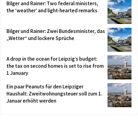
Bilger and Rainer: Two federal ministers,
the ‘weather’ and light-hearted remarks
Bilger und Rainer: Zwei Bundesminister, das
„Wetter“ und lockere Sprüche
A drop in the ocean for Leipzig’s budget:
the tax on second homes is set to rise from
1 January
Ein paar Peanuts für den Leipziger
Haushalt: Zweitwohnungsteuer soll zum 1.
Januar erhöht werden