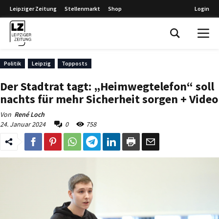
Leipziger Zeitung
Stellenmarkt
Shop
Login
Leipziger Zeitung
Politik
Leipzig
Topposts
Der Stadtrat tagt: „Heimwegtelefon“ soll
nachts für mehr Sicherheit sorgen + Video
Von
René Loch
24. Januar 2024
0
758