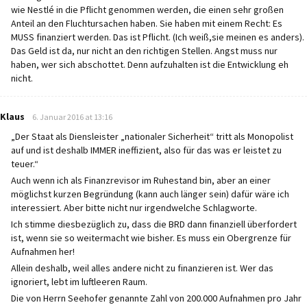
wie Nestlé in die Pflicht genommen werden, die einen sehr großen
Anteil an den Fluchtursachen haben. Sie haben mit einem Recht: Es
MUSS finanziert werden. Das ist Pflicht. (Ich weiß,sie meinen es anders).
Das Geld ist da, nur nicht an den richtigen Stellen. Angst muss nur
haben, wer sich abschottet. Denn aufzuhalten ist die Entwicklung eh
nicht.
says:
Klaus
6. Januar 2016 at 13:16
„Der Staat als Diensleister „nationaler Sicherheit“ tritt als Monopolist
auf und ist deshalb IMMER ineffizient, also für das was er leistet zu
teuer.“
Auch wenn ich als Finanzrevisor im Ruhestand bin, aber an einer
möglichst kurzen Begründung (kann auch länger sein) dafür wäre ich
interessiert. Aber bitte nicht nur irgendwelche Schlagworte.
Ich stimme diesbezüglich zu, dass die BRD dann finanziell überfordert
ist, wenn sie so weitermacht wie bisher. Es muss ein Obergrenze für
Aufnahmen her!
Allein deshalb, weil alles andere nicht zu finanzieren ist. Wer das
ignoriert, lebt im luftleeren Raum.
Die von Herrn Seehofer genannte Zahl von 200.000 Aufnahmen pro Jahr