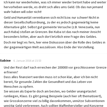
Ich kann nur wiederholen, was ich immer wieder betont habe und weiter
hervorheben werde, es dreht sich alles ums Geld. Ob das nun jemand
wahr haben will oder nicht!
Geld und Humanität vereinbaren sich nicht bzw. nur schwer! Nicht in
dieser Gesellschaftsordnung, zu der es jedoch gegenwärtig keine
Alternative gibt. Selbst gut gemeinte Versuche (z.B. Venezuela, nun
auch Kuba) stoßen an Grenzen. Bei Kuba ist das nach meiner Ansicht
besonders bitter, aber auch dort letztlich eine Frage des Geldes.
Doch mir liegt es fern, hier eine Diskussion über die Rolle des Geldes in
der gegenwärtigen Welt auszulösen. Also Ende der Vorstellung.
says:
Sabine
6. Januar 2016 at 15:53
Und der Rest darf nach erreichen der 200000 vor geschlossener Grenze
erfrieren?
Dass alles finanziert werden muss ist schon klar, aber ich bin nicht
bereit, für gesunde Zahlen die Gesundheit und das Leben von
Menschen zu opfern.
Sie wissen als Experte doch am besten, wo Gelder unangetastet
rumliegen, Klaus. Es gibt genug Beispiele (auch hier oft thematisiert),
wie Grosskonzerne viel zu billig davonkommen, unnütze Subventionen
unnötig Geld verbrennen. Auch sollten Waffenhersteller und Konzerne