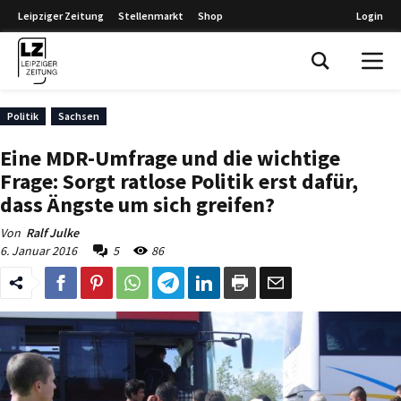
Leipziger Zeitung
Stellenmarkt
Shop
Login
Leipziger Zeitung
Politik
Sachsen
Eine MDR-Umfrage und die wichtige
Frage: Sorgt ratlose Politik erst dafür,
dass Ängste um sich greifen?
Von
Ralf Julke
6. Januar 2016
5
86