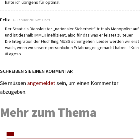
halte ich übrigens für optimal.
says:
Felix
6. Januar 2016 at 11:29
Der Staat als Diensleister „nationaler Sicherheit“ tritt als Monopolist auf
und ist deshalb IMMER ineffizient, also für das was er leistet zu teuer.
Die Integration der Flüchtling MUSS schiefgehen. Leider werden wir erst
wach, wenn wir unsere persönlichen Erfahrungen gemacht haben. #Köln
#Lageso
SCHREIBEN SIE EINEN KOMMENTAR
Sie müssen
angemeldet
sein, um einen Kommentar
abzugeben.
Mehr zum Thema