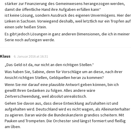
stärker zur Finanzierung des Gemeinwesens herangezogen werden,
damit die öffentliche Hand ihre Aufgaben erfüllen kann“
ist keine Lösung, sondern Ausdruck des eigenen Unvermögens. Hier der
Linken in Sachsen. Vorwiegend deshalb, weil letztlich nur ein Tropfen auf
einen sehr heißen Stein.
Es gibt jedoch Lösungen in ganz anderen Dimensionen, die ich in meiner
Serie noch aufzeigen werde.
says:
Klaus
6. Januar 2016 at 16:31
„Das Geld ist da, nur nicht an den richtigen Stellen.“
Was haben Sie, Sabine, denn für Vorschläge um an diese, nach ihrer
Ansicht richtigen Stellen, Geldquellen heran zu kommen?
Wenn Sie mir darauf eine plausible Antwort geben können, bin ich
gewillt Ihren Gedanken zu folgen. Alles andere wäre
Zeitverschwendung, weil absolut unrealistisch.
Gehen Sie davon aus, dass diese Entwicklung aufzuhalten ist und
aufgehalten wird. Deutschland wird es nicht wagen, als Alleinunterhalter
zu agieren. Daran würde die Bundeskanzlerin grandios scheitern. Mit
Pauken und Trompeten. Die Orchester sind längst formiert und fleißig
am Üben.