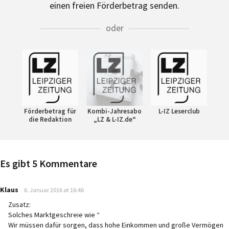
einen freien Förderbetrag senden.
oder
Förderbetrag für
Kombi-Jahresabo
L-IZ Leserclub
die Redaktion
„LZ & L-IZ.de“
Es gibt 5 Kommentare
says:
Klaus
6. Januar 2016 at 16:46
Zusatz:
Solches Marktgeschreie wie “
Wir müssen dafür sorgen, dass hohe Einkommen und große Vermögen