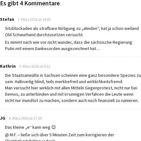
Es gibt 4 Kommentare
says:
Stefan
7. März 2016 at 14:03
Sitzblockaden als strafbare Nötigung zu „ahnden“, hat ja schon weiland
Old Schwurhand durchzusetzen versucht.
Es nimmt nach wie vor nicht wunder, dass die sächsische Regierung
Putin mit einem Dankesorden ausgezeichnet hat…
says:
Kathrin
7. März 2016 at 9:12
Die Staatsanwälte in Sachsen scheinen eine ganz besondere Spezies zu
sein. Halbseitig blind, teils merkbefreit und wirklichkeitsfremd.
Man versucht hier wirklich mit allen Mitteln Gegenprotest, nicht nur bei
Demos, zu unterbinden und mit irrsinnigen Verfahren die Leute wenn
nicht nur mundtot zu machen, sondern auch noch finanziell zu ruinieren.
says:
JG
6. März 2016 at 17:36
Das kleine „e“ kann weg 😉
@ M.F. – ließe sich über 5 Minuten Zeit zum korrigieren der
Flüchtigkeitsfehler reden?