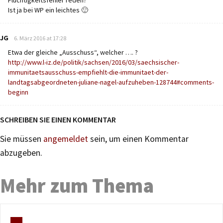
Ist ja bei WP ein leichtes 🙂
says:
JG
6. März 2016 at 17:28
Etwa der gleiche „Ausschuss“, welcher …. ?
http://www.l-iz.de/politik/sachsen/2016/03/saechsischer-
immunitaetsausschuss-empfiehlt-die-immunitaet-der-
landtagsabgeordneten-juliane-nagel-aufzuheben-128744#comments-
beginn
SCHREIBEN SIE EINEN KOMMENTAR
Sie müssen
angemeldet
sein, um einen Kommentar
abzugeben.
Mehr zum Thema