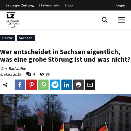
Leipziger Zeitung
Stellenmarkt
Shop
Login
Leipziger Zeitung
Politik
Sachsen
Wer entscheidet in Sachsen eigentlich,
was eine grobe Störung ist und was nicht?
Von
Ralf Julke
6. März 2016
4
96