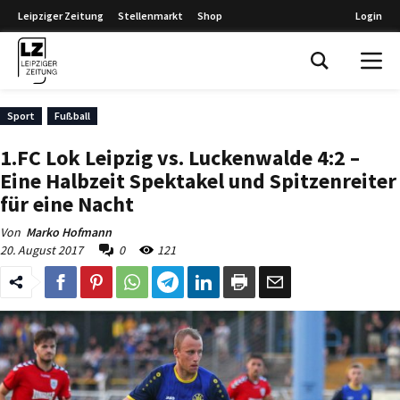
Leipziger Zeitung
Stellenmarkt
Shop
Login
Leipziger Zeitung
Sport
Fußball
1.FC Lok Leipzig vs. Luckenwalde 4:2 –
Eine Halbzeit Spektakel und Spitzenreiter
für eine Nacht
Von
Marko Hofmann
20. August 2017
0
121