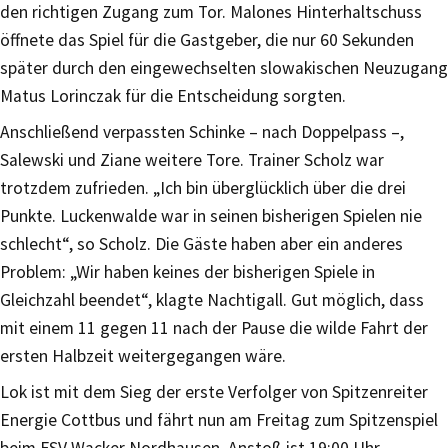
den richtigen Zugang zum Tor. Malones Hinterhaltschuss
öffnete das Spiel für die Gastgeber, die nur 60 Sekunden
später durch den eingewechselten slowakischen Neuzugang
Matus Lorinczak für die Entscheidung sorgten.
Anschließend verpassten Schinke – nach Doppelpass –,
Salewski und Ziane weitere Tore. Trainer Scholz war
trotzdem zufrieden. „Ich bin überglücklich über die drei
Punkte. Luckenwalde war in seinen bisherigen Spielen nie
schlecht“, so Scholz. Die Gäste haben aber ein anderes
Problem: „Wir haben keines der bisherigen Spiele in
Gleichzahl beendet“, klagte Nachtigall. Gut möglich, dass
mit einem 11 gegen 11 nach der Pause die wilde Fahrt der
ersten Halbzeit weitergegangen wäre.
Lok ist mit dem Sieg der erste Verfolger von Spitzenreiter
Energie Cottbus und fährt nun am Freitag zum Spitzenspiel
beim FSV Wacker Nordhausen. Anstoß ist 19:00 Uhr.