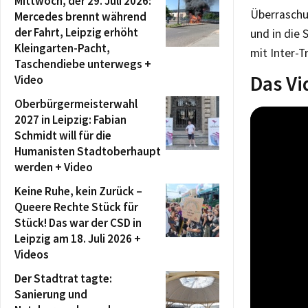
Mittwoch, der 29. Juli 2026:
Überraschun
Mercedes brennt während
der Fahrt, Leipzig erhöht
und in die
Kleingarten-Pacht,
mit Inter-T
Taschendiebe unterwegs +
Das Vi
Video
Oberbürgermeisterwahl
2027 in Leipzig: Fabian
Schmidt will für die
Humanisten Stadtoberhaupt
werden + Video
Keine Ruhe, kein Zurück –
Queere Rechte Stück für
Stück! Das war der CSD in
Leipzig am 18. Juli 2026 +
Videos
Der Stadtrat tagte:
Sanierung und