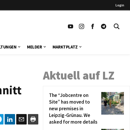
Login
LTUNGEN
MELDER
MARKTPLATZ
Aktuell auf LZ
nitt
The “Jobcentre on
Site” has moved to
new premises in
Leipzig-Grünau. We
asked for more details