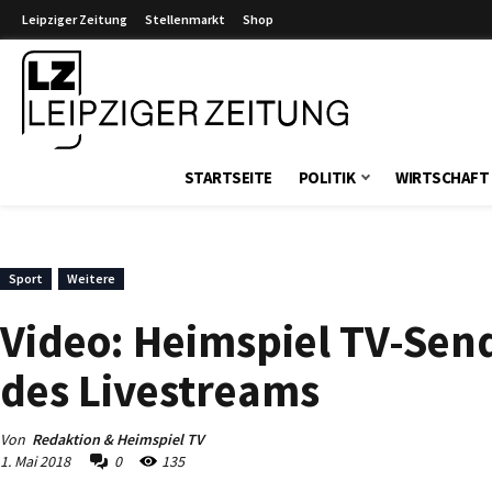
Leipziger Zeitung
Stellenmarkt
Shop
Leipziger Zeitung
STARTSEITE
POLITIK
WIRTSCHAFT
Sport
Weitere
Video: Heimspiel TV-Send
des Livestreams
Von
Redaktion & Heimspiel TV
1. Mai 2018
0
135