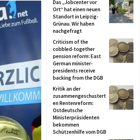
Das „Jobcenter vor
Ort“ hat einen neuen
Standort in Leipzig-
Grünau. Wir haben
nachgefragt
Criticism of the
cobbled-together
pension reform: East
German minister-
presidents receive
backing from the DGB
Kritik an der
zusammengeschustert
en Rentenreform:
Ostdeutsche
Ministerpräsidenten
bekommen
Schützenhilfe vom DGB