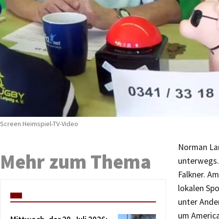
Screen Heimspiel-TV-Video
Norman Land
Mehr zum Thema
unterwegs.
Falkner. Am
lokalen Spo
unter Ander
um American