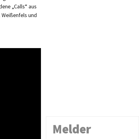
dene „Calls“ aus
l Weißenfels und
Melder