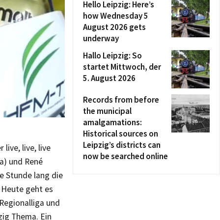
Hello Leipzig: Here’s
how Wednesday 5
August 2026 gets
underway
Hallo Leipzig: So
startet Mittwoch, der
5. August 2026
Records from before
the municipal
amalgamations:
Historical sources on
Leipzig’s districts can
ve, live, live
now be searched online
Pa) und René
ne Stunde lang die
. Heute geht es
 Regionalliga und
pzig Thema. Ein