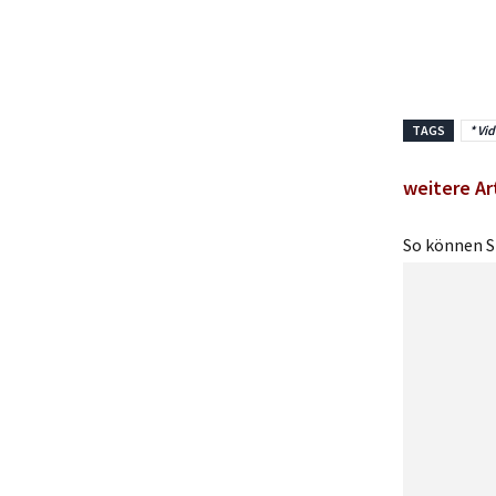
TAGS
* Vid
weitere Ar
So können Si