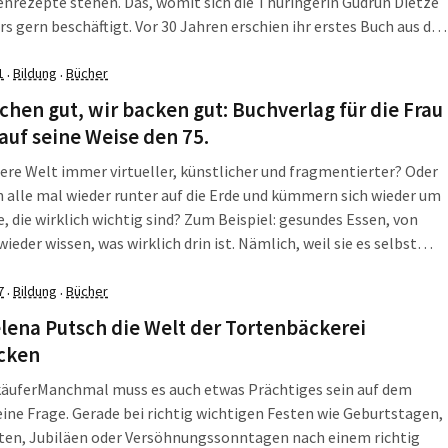
nrezepte stehen. Das, womit sich die Thüringerin Gudrun Dietze
s gern beschäftigt. Vor 30 Jahren erschien ihr erstes Buch aus der
nküche im Buchverlag für die Frau. Daraus sind mittlerweile 14
]
1
Bildung
Bücher
·
·
chen gut, wir backen gut: Buchverlag für die Frau
 auf seine Weise den 75.
ere Welt immer virtueller, künstlicher und fragmentierter? Oder
lle mal wieder runter auf die Erde und kümmern sich wieder um
e, die wirklich wichtig sind? Zum Beispiel: gesundes Essen, von
wieder wissen, was wirklich drin ist. Nämlich, weil sie es selbst
haben. So wie Mama und Oma. Diese beiden Bücher sind die
dafür, dass man das hinbekommt.
7
Bildung
Bücher
·
·
lena Putsch die Welt der Tortenbäckerei
cken
käufer
Manchmal muss es auch etwas Prächtiges sein auf dem
eine Frage. Gerade bei richtig wichtigen Festen wie Geburtstagen,
ten, Jubiläen oder Versöhnungssonntagen nach einem richtig