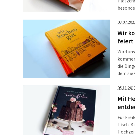
Plätzche
besonder
Thüringe
Titel […
08.07.202
Wir ko
feiert
Wird uns
kommen a
die Ding
dem sie 
gemacht 
Gewähr 
05.11.201
Mit He
entde
Für Frei
Tisch. K
Hochzei