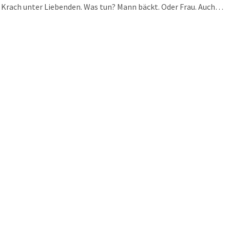
 Krach unter Liebenden. Was tun? Mann bäckt. Oder Frau. Auch
mit Helena Putsch jetzt wieder eine junge Frau ist, die vom
eber erzählt. Sie hat sich wirklich in diese Backwerke verliebt.