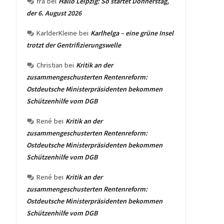
fra
bei
Hallo Leipzig: So startet Donnerstag,
der 6. August 2026
KarlderKleine
bei
Karlhelga – eine grüne Insel
trotzt der Gentrifizierungswelle
Christian
bei
Kritik an der
zusammengeschusterten Rentenreform:
Ostdeutsche Ministerpräsidenten bekommen
Schützenhilfe vom DGB
René
bei
Kritik an der
zusammengeschusterten Rentenreform:
Ostdeutsche Ministerpräsidenten bekommen
Schützenhilfe vom DGB
René
bei
Kritik an der
zusammengeschusterten Rentenreform:
Ostdeutsche Ministerpräsidenten bekommen
Schützenhilfe vom DGB