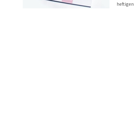
heftigen
wenn es 
Tortenfi