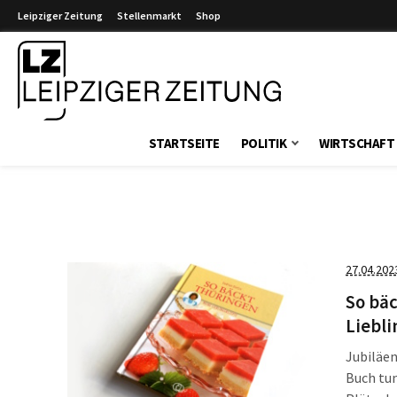
Leipziger Zeitung
Stellenmarkt
Shop
Leipziger Zeitung
STARTSEITE
POLITIK
WIRTSCHAFT
27.04.202
So bäc
Liebl
Jubiläen
Buch tun