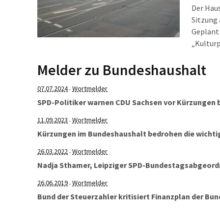
Der Haus
Sitzung 
Geplant 
„Kulturp
Laufzeit
Melder zu Bundeshaushalt
dieser 
Freitag,
07.07.2024
Wortmelder
·
SPD-Politiker warnen CDU Sachsen vor Kürzungen b
11.09.2023
Wortmelder
·
Kürzungen im Bundeshaushalt bedrohen die wichtige
26.03.2022
Wortmelder
·
Nadja Sthamer, Leipziger SPD-Bundestagsabgeord
26.06.2019
Wortmelder
·
Bund der Steuerzahler kritisiert Finanzplan der Bu