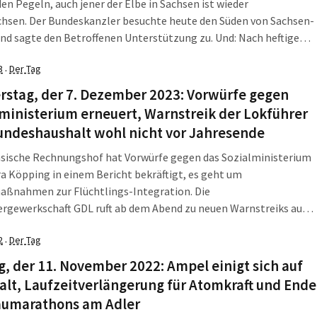
en Pegeln, auch jener der Elbe in Sachsen ist wieder
hsen. Der Bundeskanzler besuchte heute den Süden von Sachsen-
nd sagte den Betroffenen Unterstützung zu. Und: Nach heftigem
will die Regierung ihre Kürzungspläne im Bereich Landwirtschaft
3
Der Tag
·
 kassieren. Die LZ fasst zusammen, was am […]
rstag, der 7. Dezember 2023: Vorwürfe gegen
ministerium erneuert, Warnstreik der Lokführer
undeshaushalt wohl nicht vor Jahresende
hsische Rechnungshof hat Vorwürfe gegen das Sozialministerium
a Köpping in einem Bericht bekräftigt, es geht um
aßnahmen zur Flüchtlings-Integration. Die
rgewerkschaft GDL ruft ab dem Abend zu neuen Warnstreiks auf.
ichten nach könnte der Bundeshaushalt 2024 erst nach Ende des
2
Der Tag
·
ahres entschieden werden. Die LZ fasst zusammen, was am
tag, dem […]
g, der 11. November 2022: Ampel einigt sich auf
lt, Laufzeitverlängerung für Atomkraft und Ende
aumarathons am Adler