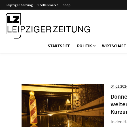
Leipziger Zeitung
Stellenmarkt
Shop
Leipziger Zeitung
STARTSEITE
POLITIK
WIRTSCHAFT
04.01.202
Donner
weite
Kürzu
In den H