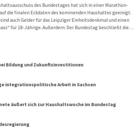
haltsausschuss des Bundestages hat sich in einer Marathon-
auf die finalen Eckdaten des kommenden Haushaltes geeinigt.
sind auch Gelder für das Leipziger Einheitsdenkmal und einen
ass“ für 18-Jährige. Außerdem: Der Bundestag beschließt die
verlängerung für drei Atomkraftwerke und am Adler enden in
Woche die Baumaßnahmen. Die LZ fasst zusammen, was am
 […]
ei Bildung und Zukunftsinvestitionen
 integrationspolitische Arbeit in Sachsen
nete äußert sich zur Haushaltswoche im Bundestag
ndesregierung