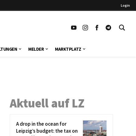
Login
LTUNGEN
MELDER
MARKTPLATZ
Aktuell auf LZ
A drop in the ocean for
Leipzig’s budget: the tax on