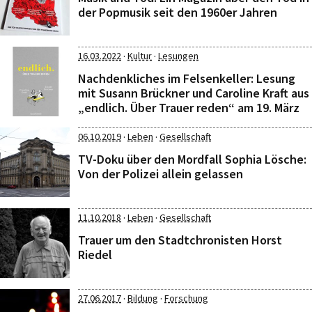
der Popmusik seit den 1960er Jahren
·
·
16.03.2022
Kultur
Lesungen
Nachdenkliches im Felsenkeller: Lesung
mit Susann Brückner und Caroline Kraft aus
„endlich. Über Trauer reden“ am 19. März
·
·
06.10.2019
Leben
Gesellschaft
TV-Doku über den Mordfall Sophia Lösche:
Von der Polizei allein gelassen
·
·
11.10.2018
Leben
Gesellschaft
Trauer um den Stadtchronisten Horst
Riedel
·
·
27.06.2017
Bildung
Forschung