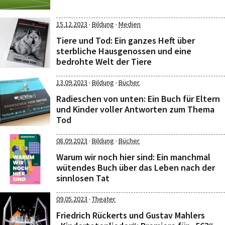
·
·
15.12.2023
Bildung
Medien
Tiere und Tod: Ein ganzes Heft über
sterbliche Hausgenossen und eine
bedrohte Welt der Tiere
·
·
13.09.2023
Bildung
Bücher
Radieschen von unten: Ein Buch für Eltern
und Kinder voller Antworten zum Thema
Tod
·
·
08.09.2023
Bildung
Bücher
Warum wir noch hier sind: Ein manchmal
wütendes Buch über das Leben nach der
sinnlosen Tat
·
09.05.2023
Theater
Friedrich Rückerts und Gustav Mahlers