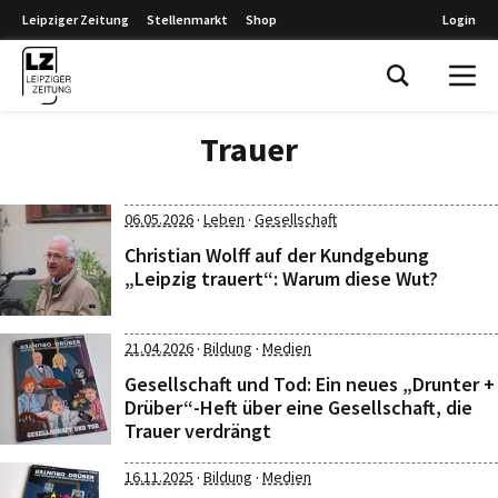
Leipziger Zeitung
Stellenmarkt
Shop
Login
Leipziger Zeitung
Trauer
·
·
06.05.2026
Leben
Gesellschaft
Christian Wolff auf der Kundgebung
„Leipzig trauert“: Warum diese Wut?
·
·
21.04.2026
Bildung
Medien
Gesellschaft und Tod: Ein neues „Drunter +
Drüber“-Heft über eine Gesellschaft, die
Trauer verdrängt
·
·
16.11.2025
Bildung
Medien