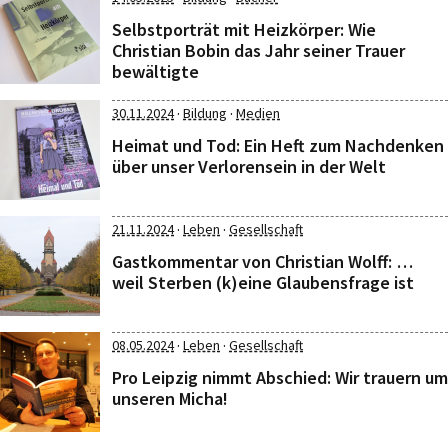
Selbstporträt mit Heizkörper: Wie
Christian Bobin das Jahr seiner Trauer
bewältigte
·
·
30.11.2024
Bildung
Medien
Heimat und Tod: Ein Heft zum Nachdenken
über unser Verlorensein in der Welt
·
·
21.11.2024
Leben
Gesellschaft
Gastkommentar von Christian Wolff: …
weil Sterben (k)eine Glaubensfrage ist
·
·
08.05.2024
Leben
Gesellschaft
Pro Leipzig nimmt Abschied: Wir trauern um
unseren Micha!