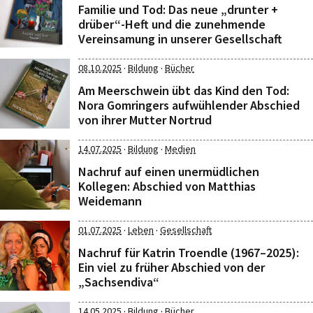
Familie und Tod: Das neue „drunter +
drüber“-Heft und die zunehmende
Vereinsamung in unserer Gesellschaft
·
·
08.10.2025
Bildung
Bücher
Am Meerschwein übt das Kind den Tod:
Nora Gomringers aufwühlender Abschied
von ihrer Mutter Nortrud
·
·
14.07.2025
Bildung
Medien
Nachruf auf einen unermüdlichen
Kollegen: Abschied von Matthias
Weidemann
·
·
01.07.2025
Leben
Gesellschaft
Nachruf für Katrin Troendle (1967–2025):
Ein viel zu früher Abschied von der
„Sachsendiva“
·
·
14.05.2025
Bildung
Bücher