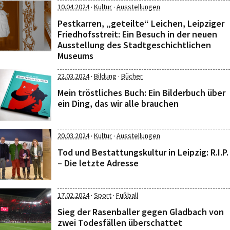
·
·
10.04.2024
Kultur
Ausstellungen
Pestkarren, „geteilte“ Leichen, Leipziger
Friedhofsstreit: Ein Besuch in der neuen
Ausstellung des Stadtgeschichtlichen
Museums
·
·
22.03.2024
Bildung
Bücher
Mein tröstliches Buch: Ein Bilderbuch über
ein Ding, das wir alle brauchen
·
·
20.03.2024
Kultur
Ausstellungen
Tod und Bestattungskultur in Leipzig: R.I.P.
– Die letzte Adresse
·
·
17.02.2024
Sport
Fußball
Sieg der Rasenballer gegen Gladbach von
zwei Todesfällen überschattet