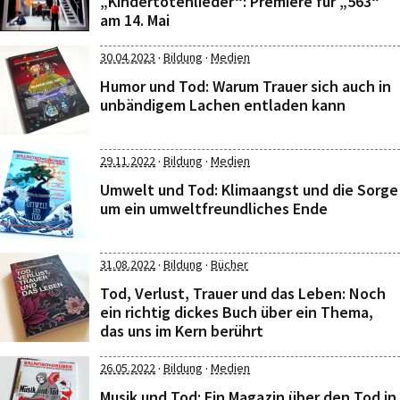
„Kindertotenlieder“: Premiere für „563“
am 14. Mai
·
·
30.04.2023
Bildung
Medien
Humor und Tod: Warum Trauer sich auch in
unbändigem Lachen entladen kann
·
·
29.11.2022
Bildung
Medien
Umwelt und Tod: Klimaangst und die Sorge
um ein umweltfreundliches Ende
·
·
31.08.2022
Bildung
Bücher
Tod, Verlust, Trauer und das Leben: Noch
ein richtig dickes Buch über ein Thema,
das uns im Kern berührt
·
·
26.05.2022
Bildung
Medien
Musik und Tod: Ein Magazin über den Tod in