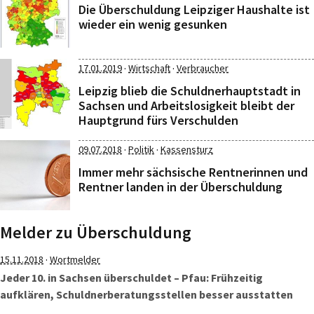
Die Überschuldung Leipziger Haushalte ist
wieder ein wenig gesunken
·
·
17.01.2019
Wirtschaft
Verbraucher
Leipzig blieb die Schuldnerhauptstadt in
Sachsen und Arbeitslosigkeit bleibt der
Hauptgrund fürs Verschulden
·
·
09.07.2018
Politik
Kassensturz
Immer mehr sächsische Rentnerinnen und
Rentner landen in der Überschuldung
Melder zu Überschuldung
·
15.11.2018
Wortmelder
Jeder 10. in Sachsen überschuldet – Pfau: Frühzeitig
aufklären, Schuldnerberatungsstellen besser ausstatten