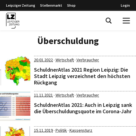
Leipziger Zeitung
Stellenmarkt
Shop
Login
Leipziger Zeitung
Überschuldung
·
·
20.01.2022
Wirtschaft
Verbraucher
SchuldnerAtlas 2021 Region Leipzig: Die
Stadt Leipzig verzeichnet den höchsten
Rückgang
·
·
11.11.2021
Wirtschaft
Verbraucher
SchuldnerAtlas 2021: Auch in Leipzig sank
die Überschuldungsquote im Corona-Jahr
·
·
15.11.2019
Politik
Kassensturz