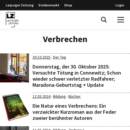
Leipziger Zeitung
Stellenmarkt
Shop
Login
Leipziger Zeitung
Verbrechen
·
30.10.2025
Der Tag
Donnerstag, der 30. Oktober 2025:
Versuchte Tötung in Connewitz; Schon
wieder schwer verletzter Radfahrer;
Maradona-Geburtstag + Update
·
·
12.03.2024
Bildung
Bücher
Die Natur eines Verbrechens: Ein
verzwickter Kurzroman aus der Feder
zweier berühmter Autoren