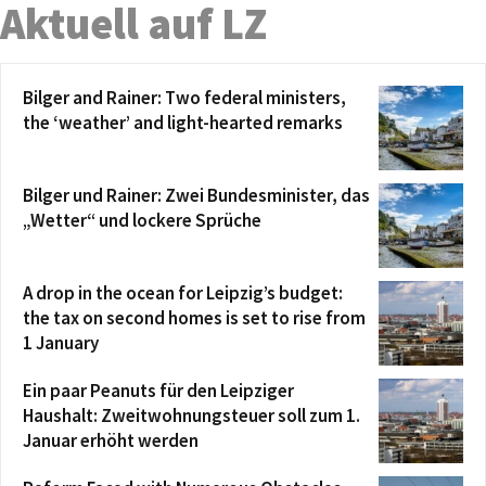
Aktuell auf LZ
Bilger and Rainer: Two federal ministers,
the ‘weather’ and light-hearted remarks
Bilger und Rainer: Zwei Bundesminister, das
„Wetter“ und lockere Sprüche
A drop in the ocean for Leipzig’s budget:
the tax on second homes is set to rise from
1 January
Ein paar Peanuts für den Leipziger
Haushalt: Zweitwohnungsteuer soll zum 1.
Januar erhöht werden