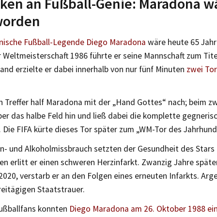
ken an Fußball-Genie: Maradona w
worden
inische Fußball-Legende Diego Maradona
wäre heute 65 Jahr
r Weltmeisterschaft 1986 führte er seine Mannschaft zum Titel
nd erzielte er dabei innerhalb von nur fünf Minuten
zwei Tor
 Treffer half Maradona mit der „Hand Gottes“ nach; beim zwe
ber das halbe Feld hin und ließ dabei die komplette gegneri
. Die FIFA kürte dieses Tor später zum „WM-Tor des Jahrhund
n- und Alkoholmissbrauch setzten der Gesundheit des Stars h
en erlitt er einen schweren Herzinfarkt. Zwanzig Jahre späte
20, verstarb er an den Folgen eines erneuten Infarkts. Arge
reitägigen Staatstrauer.
Fußballfans konnten
Diego Maradona am 26. Oktober 1988 ein