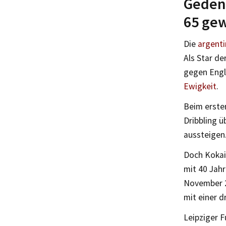
Geden
65 ge
Die
argent
Als Star de
gegen Engla
Ewigkeit
.
Beim ersten
Dribbling ü
aussteigen
Doch Kokai
mit 40 Jahr
November 20
mit einer d
Leipziger 