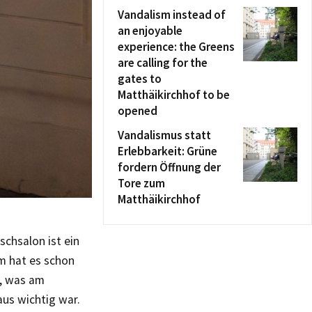
Vandalism instead of
an enjoyable
experience: the Greens
are calling for the
gates to
Matthäikirchhof to be
opened
Vandalismus statt
Erlebbarkeit: Grüne
fordern Öffnung der
Tore zum
Matthäikirchhof
chsalon ist ein
m hat es schon
n, was am
aus wichtig war.