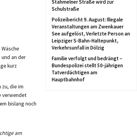
Stahmelner Straße wird zur
Schulstraße
Polizeibericht 9. August: Illegale
Veranstaltungen am Zwenkauer
See aufgelöst, Verletzte Person an
Leipziger S-Bahn-Haltepunkt,
Verkehrsunfall in Dölzig
re Wäsche
t und an der
Familie verfolgt und bedrängt –
Bundespolizei stellt 50-jährigen
ige kurz
Tatverdächtigen am
Hauptbahnhof
 zu, die im
e verwendet
dem bislang noch
ächtige am