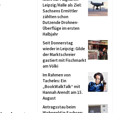
.
Leipzig/Halle als Ziel:
Sachsens Ermittler
zählten schon
Dutzende Drohnen-
Überflüge im ersten
Halbjahr
Seit Donnerstag
wieder in Leipzig: Gilde
der Marktschreier
gastiert mit Fischmarkt
am Völki
Im Rahmen von
Tacheles: Ein
„BookWalkTalk“ mit
Hannah Arendt am 15.
August
Antragsstau beim
Wohngeld in Sachsen: