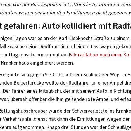
reitag von der Bundespolizei in Cottbus festgenommen werd
könnten wegen der laufenden Ermittlungen nicht gegeben 
t gefahren: Auto kollidiert mit Rad
enigen Tagen war es an der Karl-Liebknecht-Straße zu einem
fall zwischen einer Radfahrerin und einem Lastwagen geko
ormittag musste nun erneut ein
Fahrradfahrer nach einer Kol
 Krankenhaus eingeliefert werden.
ereignete sich gegen 9:30 Uhr auf dem Schleußiger Weg. In H
renden Beipertbrücke wollte der Radfahrer an einer Ampel di
 Der Fahrer eines Mitsubishi, der mit seinem Auto in Richtu
war, übersah offenbar die ihm geltende rote Ampel und erfas
Rettungshubschrauber wurde der Schwerverletzte ins Krank
r Verkehrsunfalldienst hat dann die Ermittlungen wegen de
kehrs aufgenommen. Knapp drei Stunden war der Schleußige