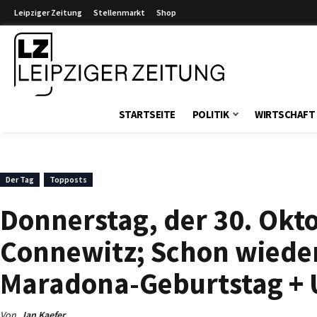
Leipziger Zeitung
Stellenmarkt
Shop
Leipziger Zeitung
STARTSEITE
POLITIK
WIRTSCHAFT
Der Tag
Topposts
Donnerstag, der 30. Okto
Connewitz; Schon wieder
Maradona-Geburtstag + 
Von
Jan Kaefer