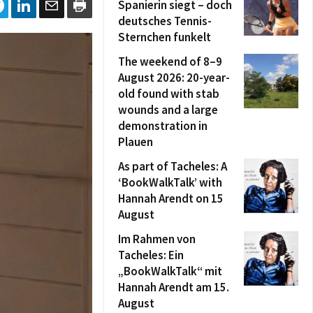
Spanierin siegt – doch
deutsches Tennis-
Sternchen funkelt
The weekend of 8–9
August 2026: 20-year-
old found with stab
wounds and a large
demonstration in
Plauen
As part of Tacheles: A
‘BookWalkTalk’ with
Hannah Arendt on 15
August
Im Rahmen von
Tacheles: Ein
„BookWalkTalk“ mit
Hannah Arendt am 15.
August