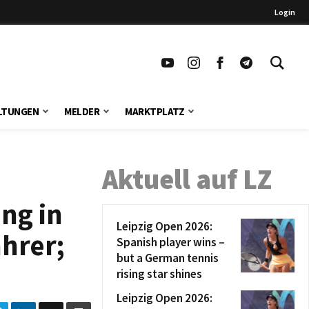
Login
LTUNGEN
MELDER
MARKTPLATZ
Aktuell auf LZ
ng in
Leipzig Open 2026:
hrer;
Spanish player wins –
but a German tennis
rising star shines
Leipzig Open 2026: