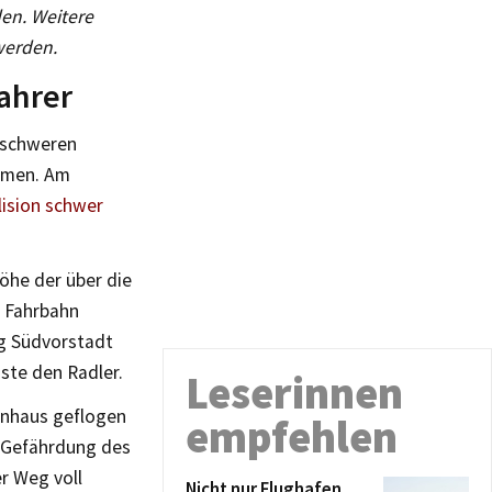
en. Weitere
werden.
fahrer
 schweren
mmen. Am
lision schwer
öhe der über die
e Fahrbahn
ng Südvorstadt
ste den Radler.
Leserinnen
enhaus geflogen
empfehlen
r Gefährdung des
r Weg voll
Nicht nur Flughafen