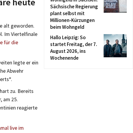
äre heute
Sächsische Regierung
plant selbst mit
Millionen-Kürzungen
e alt geworden.
beim Wohngeld
. Im Viertelfinale
Hallo Leipzig: So
e für die
startet Freitag, der 7.
August 2026, ins
Wochenende
iten legte er ein
sche Abwehr
erts“.
art zu. Bereits
r, am 25.
ntinien reagierte
mal live im