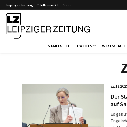
Leipziger Zeitung
Stellenmarkt
Shop
Leipziger Zeitung
STARTSEITE
POLITIK
WIRTSCHAFT
22.12.202
Der St
auf S
Es gab z
Engelsdo