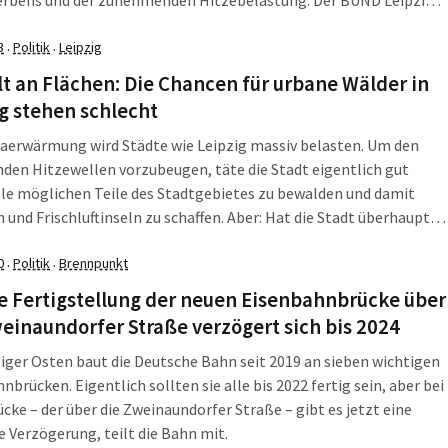
tzt Druck, einen alten Bebauungsplan aus dem Jahr 1996
ben und ein wichtiges Waldstück in Anger-Crottendorf […]
3
Politik
Leipzig
·
·
lt an Flächen: Die Chancen für urbane Wälder in
g stehen schlecht
aerwärmung wird Städte wie Leipzig massiv belasten. Um den
en Hitzewellen vorzubeugen, täte die Stadt eigentlich gut
lle möglichen Teile des Stadtgebietes zu bewalden und damit
 und Frischluftinseln zu schaffen. Aber: Hat die Stadt überhaupt
an dafür, wollte Elke Thieß vom BUND Leipzig wissen. In der
0
Politik
Brennpunkt
strategie der Stadt steht für […]
·
·
e Fertigstellung der neuen Eisenbahnbrücke über
einaundorfer Straße verzögert sich bis 2024
iger Osten baut die Deutsche Bahn seit 2019 an sieben wichtigen
nbrücken. Eigentlich sollten sie alle bis 2022 fertig sein, aber bei
ücke – der über die Zweinaundorfer Straße – gibt es jetzt eine
e Verzögerung, teilt die Bahn mit.