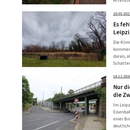
macht je
aufzuhe
20.03.202
Es feh
Leipzi
Die Klim
kommend
daran, a
Schatten
einen Pl
16.12.202
Freiraum
Nur di
die Zw
Im Leipz
Eisenbah
einer Br
deutlich