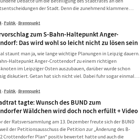
undene Debatte um die Beteiligung des Stadtrates an den
tsentscheidungen der Stadt. Denn die zunehmend klammere
slage führt inzwischen dazu, dass auch Bauprojekte auf die lange
schoben werden, auf deren […]
4
Politik
Brennpunkt
·
·
rvorschlag zum S-Bahn-Haltepunkt Anger-
ndorf: Das wird wohl so leicht nicht zu lösen sein
 staunt man ja, wie lange wichtige Planungen in Leipzig dauern.
ahn-Haltepunkt Anger-Crottendorf zu einem richtigen
sknoten im Leipziger Osten auszubauen, darüber wurde schon
ig diskutiert. Getan hat sich nicht viel. Dabei fuhr sogar einmal
ßenbahn der Linie 8 hier bis zum Ostfriedhof. Die Gleise wurden
demontiert. Aber nun könnten zwei […]
3
Politik
Brennpunkt
·
·
tadtrat tagte: Wunsch des BUND zum
ndorfer Wäldchen wird doch noch erfüllt + Video
or der Ratsversammlung am 13. Dezember freute sich der BUND
 weil der Petitionsausschuss die Petition zur „Änderung des B-
2 Crottendorfer Plan“ positiv bewertet hatte und auch die