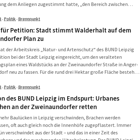
ung dem Anliegen zugestimmt hatte, „den Bereich zwischen
-Neubauer-Straße und Zweinaundorfer Straße – östlich der
tigen Planstraße A (Bühringstraße) – als Grün-, Erholungs- und
3
Politik
Brennpunkt
·
·
altsfläche […]
 für Petition: Stadt stimmt Walderhalt auf dem
ndorfer Plan zu
hat der Arbeitskreis „Natur- und Artenschutz“ des BUND Leipzig
ition bei der Stadt Leipzig eingereicht, um den veralteten
gsplan eines Waldstücks an der Zweinaundorfer Straße in Anger-
orf neu zu fassen. Für die rund drei Hektar große Fläche besteht
96 eine Waldumwandlungsgenehmigung, das heißt, die Stadt bzw.
ntümer sind berechtigt, den […]
3
Politik
Brennpunkt
·
·
on des BUND Leipzig im Endspurt: Urbanes
hen an der Zweinaundorfer retten
ehr Baulücken in Leipzig verschwinden, Brachen werden
sen, oft auch gleich noch die Innenhöfe zugepflastert. Immer
n verschwindet aus der Stadt – und das in einer Zeit des
erbens und der zunehmenden Hitzebelastung. Der BUND Leipzig