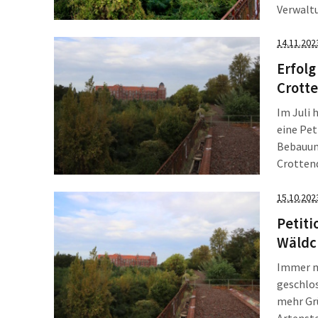
Verwalt
Theodor
gegenwär
14.11.202
Aufenth
Erfolg
Crotte
Im Juli 
eine Pet
Bebauun
Crottend
seit 19
die Eige
15.10.202
Petiti
Wäldc
Immer m
geschlos
mehr Grü
Artenst