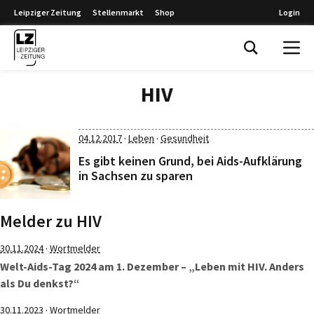
Leipziger Zeitung
Stellenmarkt
Shop
Login
Leipziger Zeitung
HIV
·
·
04.12.2017
Leben
Gesundheit
Es gibt keinen Grund, bei Aids-Aufklärung
in Sachsen zu sparen
Melder zu HIV
·
30.11.2024
Wortmelder
Welt-Aids-Tag 2024 am 1. Dezember – „Leben mit HIV. Anders
als Du denkst?“
·
30.11.2023
Wortmelder