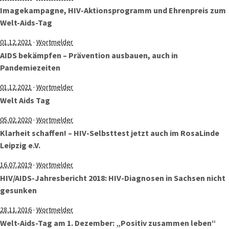
Imagekampagne, HIV-Aktionsprogramm und Ehrenpreis zum
Welt-Aids-Tag
·
01.12.2021
Wortmelder
AIDS bekämpfen – Prävention ausbauen, auch in
Pandemiezeiten
·
01.12.2021
Wortmelder
Welt Aids Tag
·
05.02.2020
Wortmelder
Klarheit schaffen! – HIV-Selbsttest jetzt auch im RosaLinde
Leipzig e.V.
·
16.07.2019
Wortmelder
HIV/AIDS-Jahresbericht 2018: HIV-Diagnosen in Sachsen nicht
gesunken
·
28.11.2016
Wortmelder
Welt-Aids-Tag am 1. Dezember: „Positiv zusammen leben“