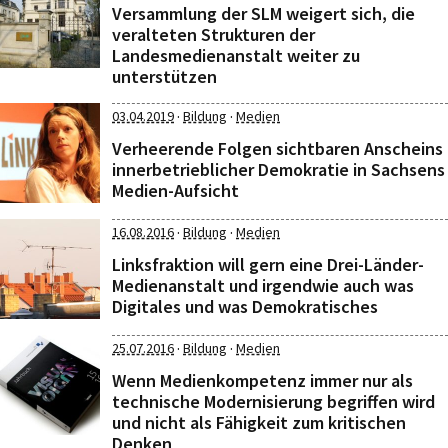
Versammlung der SLM weigert sich, die
veralteten Strukturen der
Landesmedienanstalt weiter zu
unterstützen
·
·
03.04.2019
Bildung
Medien
Verheerende Folgen sichtbaren Anscheins
innerbetrieblicher Demokratie in Sachsens
Medien-Aufsicht
·
·
16.08.2016
Bildung
Medien
Linksfraktion will gern eine Drei-Länder-
Medienanstalt und irgendwie auch was
Digitales und was Demokratisches
·
·
25.07.2016
Bildung
Medien
Wenn Medienkompetenz immer nur als
technische Modernisierung begriffen wird
und nicht als Fähigkeit zum kritischen
Denken