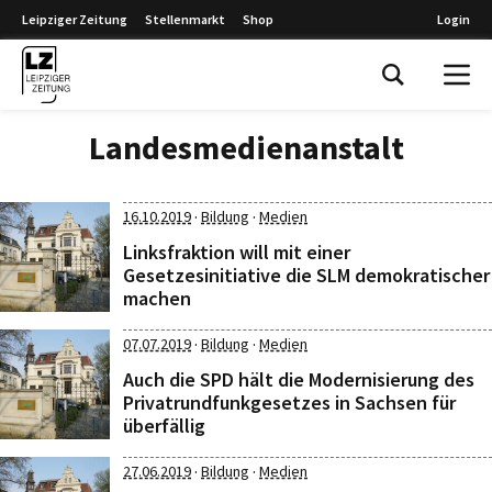
Leipziger Zeitung
Stellenmarkt
Shop
Login
Leipziger Zeitung
Landesmedienanstalt
·
·
16.10.2019
Bildung
Medien
Linksfraktion will mit einer
Gesetzesinitiative die SLM demokratischer
machen
·
·
07.07.2019
Bildung
Medien
Auch die SPD hält die Modernisierung des
Privatrundfunkgesetzes in Sachsen für
überfällig
·
·
27.06.2019
Bildung
Medien