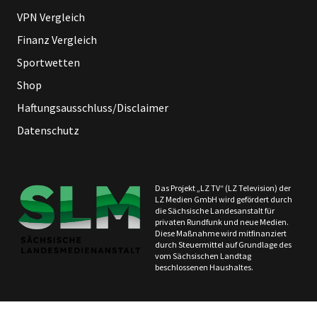
VPN Vergleich
Finanz Vergleich
Sportwetten
Shop
Haftungsausschluss/Disclaimer
Datenschutz
Das Projekt „LZ TV“ (LZ Television) der
LZ Medien GmbH wird gefördert durch
die Sächsische Landesanstalt für
privaten Rundfunk und neue Medien.
Diese Maßnahme wird mitfinanziert
durch Steuermittel auf Grundlage des
vom Sächsischen Landtag
beschlossenen Haushaltes.