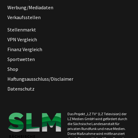
Werbung/Mediadaten
Verkaufsstellen
Stellenmarkt
VPN Vergleich
Finanz Vergleich
Sportwetten
Shop
Haftungsausschluss/Disclaimer
Datenschutz
Das Projekt „LZ TV“ (LZ Television) der
LZ Medien GmbH wird gefördert durch
die Sächsische Landesanstalt für
privaten Rundfunk und neue Medien.
Diese Maßnahme wird mitfinanziert