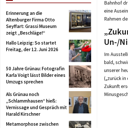
Bahnhof dre
eine Ausein
Erinnerung an die
Rahmen des
Altenburger Firma Otto
Seyffart: Grassi Museum
„Zukun
zeigt „Beschläge!“
Un-/Ni
Hallo Leipzig: So startet
Freitag, der 12. Juni 2026
Im Ausstell
bald, schwi
50 Jahre Grünau: Fotografin
unserer heu
Karla Voigt lässt Bilder eines
(„zurück in
Umzugs sprechen
Zukunft ers
Als Grünau noch
Minusgesch
„Schlammhausen“ hieß:
Vernissage und Gespräch mit
Harald Kirschner
Metamorphose zwischen