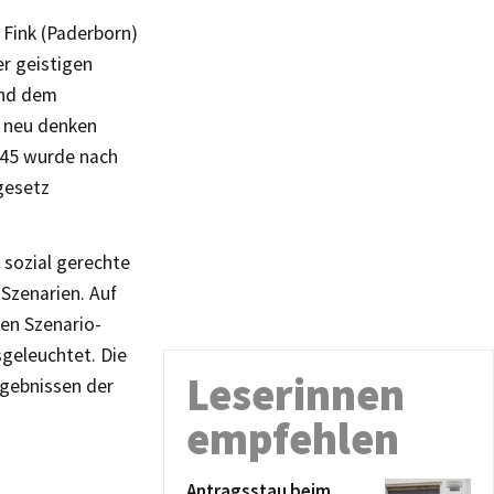
 Fink (Paderborn)
er geistigen
und dem
d neu denken
2045 wurde nach
gesetz
 sozial gerechte
 Szenarien. Auf
en Szenario-
sgeleuchtet. Die
Leserinnen
rgebnissen der
empfehlen
Antragsstau beim