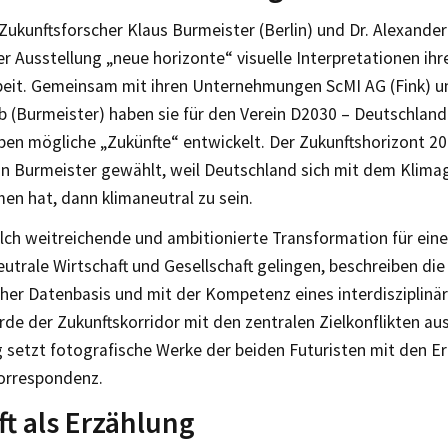
Zukunftsforscher Klaus Burmeister (Berlin) und Dr. Alexander
er Ausstellung „neue horizonte“ visuelle Interpretationen ihr
beit. Gemeinsam mit ihren Unternehmungen ScMI AG (Fink) 
ab (Burmeister) haben sie für den Verein D2030 – Deutschlan
eben mögliche „Zukünfte“ entwickelt. Der Zukunftshorizont 
n Burmeister gewählt, weil Deutschland sich mit dem Klima
n hat, dann klimaneutral zu sein.
lch weitreichende und ambitionierte Transformation für eine
utrale Wirtschaft und Gesellschaft gelingen, beschreiben die
her Datenbasis und mit der Kompetenz eines interdisziplinär
e der Zukunftskorridor mit den zentralen Zielkonflikten au
g setzt fotografische Werke der beiden Futuristen mit den E
Korrespondenz.
t als Erzählung