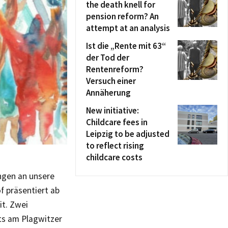
the death knell for
pension reform? An
attempt at an analysis
Ist die „Rente mit 63“
der Tod der
Rentenreform?
Versuch einer
Annäherung
New initiative:
Childcare fees in
Leipzig to be adjusted
to reflect rising
childcare costs
ngen an unsere
f präsentiert ab
it. Zwei
ts am Plagwitzer