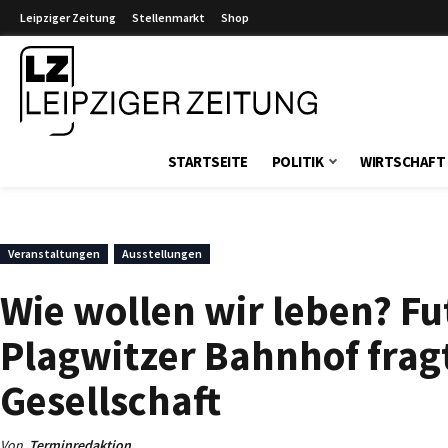
Leipziger Zeitung
Stellenmarkt
Shop
Leipziger Zeitung
STARTSEITE
POLITIK
WIRTSCHAFT
Veranstaltungen
Ausstellungen
Wie wollen wir leben? F
Plagwitzer Bahnhof frag
Gesellschaft
Von
Terminredaktion