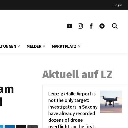
Login
LTUNGEN
MELDER
MARKTPLATZ
Aktuell auf LZ
 am
Leipzig/Halle Airport is
d
not the only target:
investigators in Saxony
have already recorded
dozens of drone
overflights in the first