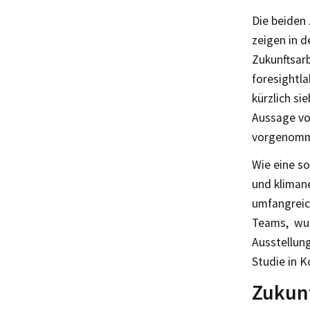
Die beiden 
zeigen in d
Zukunftsar
foresightl
kürzlich si
Aussage vo
vorgenomme
Wie eine so
und klimane
umfangreic
Teams, wurd
Ausstellun
Studie in 
Zukunf