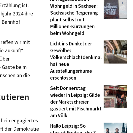
Erzählung ist.
Wohngeld in Sachsen:
Sächsische Regierung
ühjahr 2024 ihre
plant selbst mit
r Bahnhof
Millionen-Kürzungen
beim Wohngeld
reffen wir mit
Licht ins Dunkel der
ie Zukunft“
Gewölbe:
Völkerschlachtdenkmal
 Über
hat neue
ie Gäste beim
Ausstellungsräume
ünschen an die
erschlossen
Seit Donnerstag
kutieren
wieder in Leipzig: Gilde
der Marktschreier
gastiert mit Fischmarkt
am Völki
uf ein engagiertes
Hallo Leipzig: So
nft der Demokratie
startet Freitag, der 7.