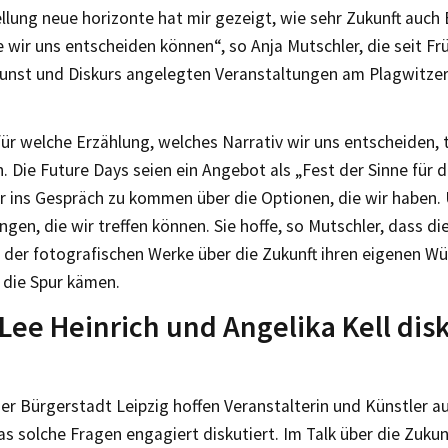
llung neue horizonte hat mir gezeigt, wie sehr Zukunft auch 
ie wir uns entscheiden können“, so Anja Mutschler, die seit Fr
unst und Diskurs angelegten Veranstaltungen am Plagwitze
für welche Erzählung, welches Narrativ wir uns entscheiden, t
n. Die Future Days seien ein Angebot als „Fest der Sinne für d
r ins Gespräch zu kommen über die Optionen, die wir haben.
gen, die wir treffen können. Sie hoffe, so Mutschler, dass d
 der fotografischen Werke über die Zukunft ihren eigenen W
 die Spur kämen.
Lee Heinrich und Angelika Kell dis
er Bürgerstadt Leipzig hoffen Veranstalterin und Künstler a
s solche Fragen engagiert diskutiert. Im Talk über die Zuku