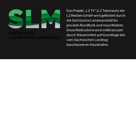
Das Projekt „LZ TV“ (LZ Television) der
LZ Medien GmbH wird gefördert durch
die Sächsische Landesanstalt für
privaten Rundfunk und neue Medien.
Diese Maßnahme wird mitfinanziert
durch Steuermittel auf Grundlage des
vom Sächsischen Landtag
beschlossenen Haushaltes.