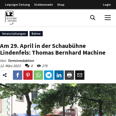
Leipziger Zeitung
Stellenmarkt
Shop
Login
Leipziger Zeitung
Veranstaltungen
Bühne
Am 29. April in der Schaubühne
Lindenfels: Thomas Bernhard Machine
Von
Terminredaktion
12. März 2023
0
279