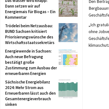
Das Wasser wird knapp:
Den Beitrag
Dann setzen wir auf
Bergbauunt
Energiemais für Biogas – Ein
Geschäftsf
Kommentar
„Ich gratul
Trödelei beim Netzausbau:
BUND Sachsen kritisiert
ohne Jobve
Priorisierungswünsche des
Geschäftsfe
Wirtschaftsstaatssekretärs
klimaschutz
Energiewende in Sachsen:
Auch neue Befragung
bestätigt große
Zustimmung zum Ausbau der
erneuerbaren Energien
Sächsische Energiebilanz
2024: Mehr Strom aus
Erneuerbaren lässt auch den
Gesamtenergieverbrauch
sinken