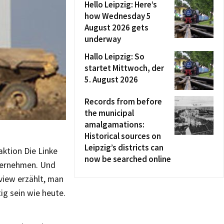
Hello Leipzig: Here’s
how Wednesday 5
August 2026 gets
underway
Hallo Leipzig: So
startet Mittwoch, der
5. August 2026
Records from before
the municipal
amalgamations:
Historical sources on
Leipzig’s districts can
aktion Die Linke
now be searched online
nternehmen. Und
view erzählt, man
ig sein wie heute.