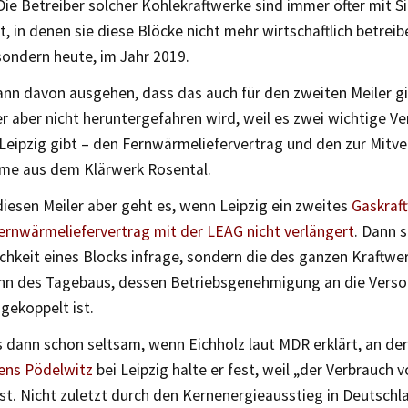
Die Betreiber solcher Kohlekraftwerke sind immer öfter mit S
t, in denen sie diese Blöcke nicht mehr wirtschaftlich betrei
sondern heute, im Jahr 2019.
nn davon ausgehen, dass das auch für den zweiten Meiler gi
er aber nicht heruntergefahren wird, weil es zwei wichtige Ve
Leipzig gibt – den Fernwärmeliefervertrag und den zur Mitv
me aus dem Klärwerk Rosental.
iesen Meiler aber geht es, wenn Leipzig ein zweites
Gaskraf
ernwärmeliefervertrag mit der LEAG nicht verlängert
. Dann s
ichkeit eines Blocks infrage, sondern die des ganzen Kraftw
inn des Tagebaus, dessen Betriebsgenehmigung an die Vers
gekoppelt ist.
s dann schon seltsam, wenn Eichholz laut MDR erklärt, an de
ens Pödelwitz
bei Leipzig halte er fest, weil „der Verbrauch 
st. Nicht zuletzt durch den Kernenergieausstieg in Deutschl