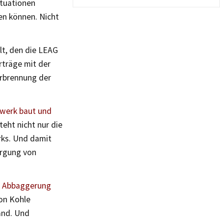
ituationen
ben können. Nicht
lt, den die LEAG
rträge mit der
erbrennung der
twerk baut und
teht nicht nur die
erks. Und damit
orgung von
r
Abbaggerung
von Kohle
and. Und