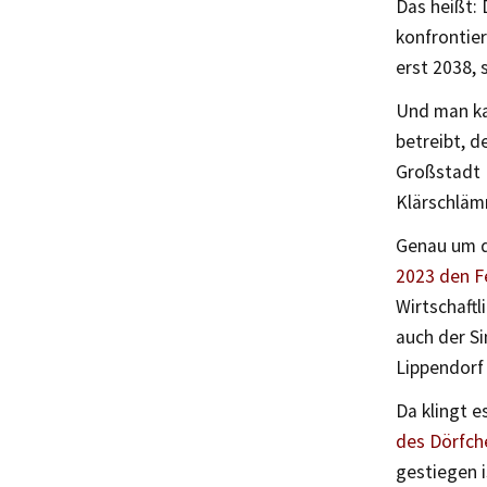
Das heißt: 
konfrontier
erst 2038, 
Und man ka
betreibt, d
Großstadt 
Klärschläm
Genau um d
2023 den F
Wirtschaftl
auch der S
Lippendorf 
Da klingt e
des Dörfch
gestiegen i