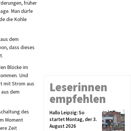
rderungen, früher
bsage. Man dürfe
de die Kohle
s aus dem
von, dass dieses
t.
den Blöcke im
enommen. Und
Leserinnen
lt mit Strom aus
m aus dem
empfehlen
schaltung des
Hallo Leipzig: So
startet Montag, der 3.
t im Moment
August 2026
ere Zeit