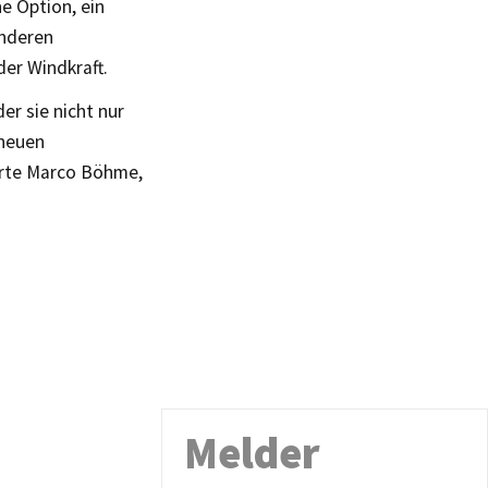
ne Option, ein
anderen
er Windkraft.
er sie nicht nur
 neuen
lärte Marco Böhme,
Melder