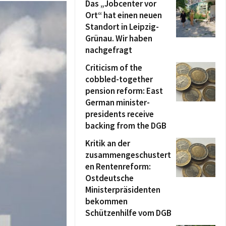
Das „Jobcenter vor
Ort“ hat einen neuen
Standort in Leipzig-
Grünau. Wir haben
nachgefragt
Criticism of the
cobbled-together
pension reform: East
German minister-
presidents receive
backing from the DGB
Kritik an der
zusammengeschustert
en Rentenreform:
Ostdeutsche
Ministerpräsidenten
bekommen
Schützenhilfe vom DGB