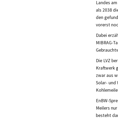
Landes am 
als 2038 di
den gefund
vorerst no
Dabei erzä
MIBRAG-Tag
Gebrauchtw
Die LVZ ber
Kraftwerk 
zwar aus wi
Solar- und
Kohlemeile
EnBW-Sprec
Meilers nur
besteht da