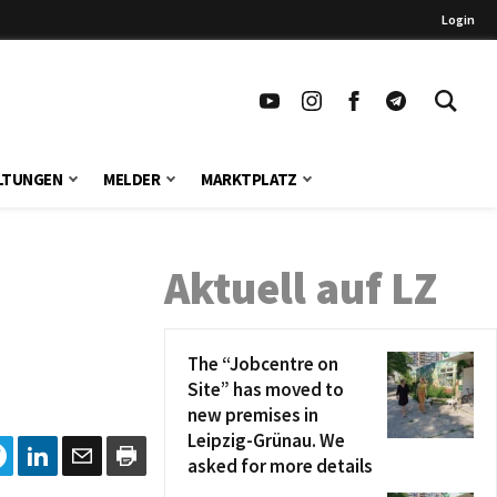
Login
LTUNGEN
MELDER
MARKTPLATZ
Aktuell auf LZ
The “Jobcentre on
Site” has moved to
new premises in
Leipzig-Grünau. We
asked for more details