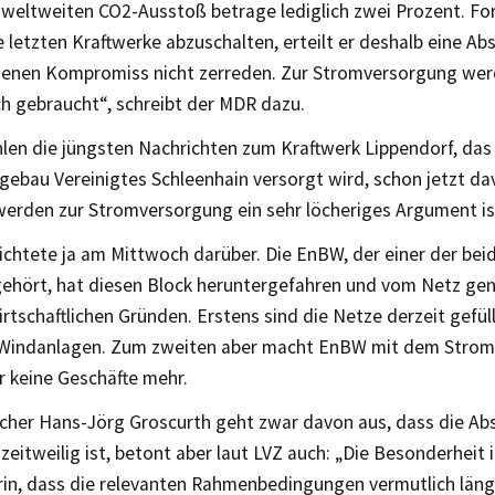
weltweiten CO2-Ausstoß betrage lediglich zwei Prozent. Fo
e letzten Kraftwerke abzuschalten, erteilt er deshalb eine A
enen Kompromiss nicht zerreden. Zur Stromversorgung wer
ch gebraucht“, schreibt der MDR dazu.
hlen die jüngsten Nachrichten zum Kraftwerk Lippendorf, da
ebau Vereinigtes Schleenhain versorgt wird, schon jetzt da
erden zur Stromversorgung ein sehr löcheriges Argument is
ichtete ja am Mittwoch darüber. Die EnBW, der einer der bei
gehört, hat diesen Block heruntergefahren und vom Netz g
rtschaftlichen Gründen. Erstens sind die Netze derzeit gefül
 Windanlagen. Zum zweiten aber macht EnBW mit dem Stro
r keine Geschäfte mehr.
her Hans-Jörg Groscurth geht zwar davon aus, dass die Ab
 zeitweilig ist, betont aber laut LVZ auch: „Die Besonderhei
rin, dass die relevanten Rahmenbedingungen vermutlich läng