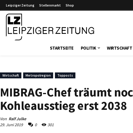
Leipziger Zeitung
Stellenmarkt
Shop
Leipziger Zeitung
STARTSEITE
POLITIK
WIRTSCHAFT
Wirtschaft
Metropolregion
Topposts
MIBRAG-Chef träumt no
Kohleausstieg erst 2038
Von
Ralf Julke
29. Juni 2019
0
301