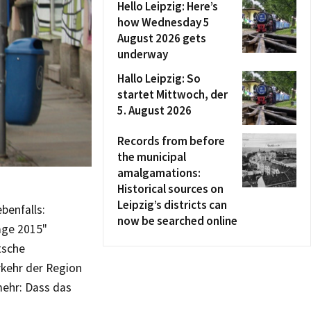
Hello Leipzig: Here’s
how Wednesday 5
August 2026 gets
underway
Hallo Leipzig: So
startet Mittwoch, der
5. August 2026
Records from before
the municipal
amalgamations:
Historical sources on
Leipzig’s districts can
benfalls:
now be searched online
rage 2015"
tsche
rkehr der Region
mehr: Dass das