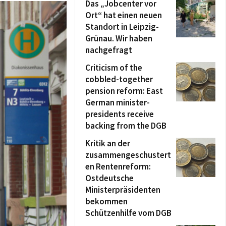
Das „Jobcenter vor
Ort“ hat einen neuen
Standort in Leipzig-
Grünau. Wir haben
nachgefragt
Criticism of the
cobbled-together
pension reform: East
German minister-
presidents receive
backing from the DGB
Kritik an der
zusammengeschustert
en Rentenreform:
Ostdeutsche
Ministerpräsidenten
bekommen
Schützenhilfe vom DGB