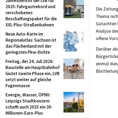
Jahresbericht der LVB für
2025: Fahrgastrekord und
Die Zeitun
verschobenes
Thema nich
Beschaffungspaket für die
Gutachten b
XXL-Plus-Straßenbahnen
Analyse der
Neue Auto-Karte im
offene Vors
Regionalatlas: Sachsen ist
das Flächenland mit der
Darüber abe
geringsten Pkw-Dichte
Bürgerticke
Freitag, der 24. Juli 2026:
einmal dies
Baustelle am Hauptbahnhof
Blattleitu
läutet zweite Phase ein, LVB
setzt weiter auf gleiche
Fugenmasse
Energie, Wasser, ÖPNV:
Leipzigs Stadtkonzern
schafft auch 2025 ein 30-
Millionen-Euro-Plus