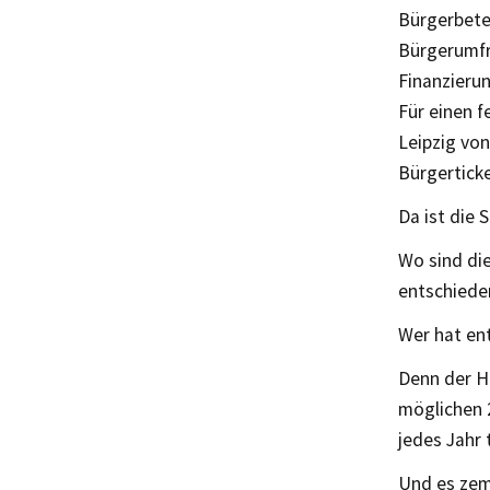
Bürgerbetei
Bürgerumfra
Finanzierun
Für einen f
Leipzig vo
Bürgertick
Da ist die S
Wo sind di
entschiede
Wer hat ent
Denn der Hi
möglichen 2
jedes Jahr 
Und es zem