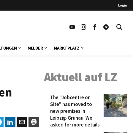
Login
LTUNGEN
MELDER
MARKTPLATZ
Aktuell auf LZ
men
The “Jobcentre on
Site” has moved to
new premises in
Leipzig-Grünau. We
asked for more details