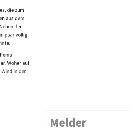
es, die zum
gen aus dem
 Neben der
n paar völlig
nnte.
 Thema
war. Woher auf
 Wind in der
Melder