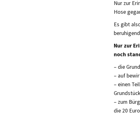
Nur zur Eri
Hose gega
Es gibt als
beruhigend
Nur zur E
noch stan
– die Grun
– auf bewir
– einen Te
Grundstück
– zum Bürg
die 20 Eur