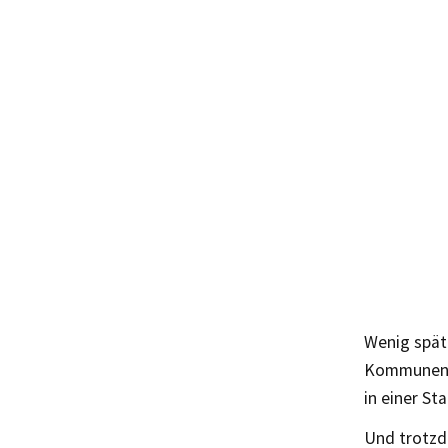
Wenig späte
Kommunen d
in einer St
Und trotzd