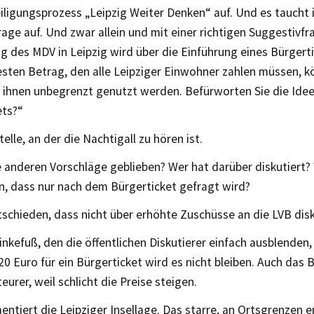
ligungsprozess „Leipzig Weiter Denken“ auf. Und es taucht i
ge auf. Und zwar allein und mit einer richtigen Suggestivfra
g des MDV in Leipzig wird über die Einführung eines Bürgerti
esten Betrag, den alle Leipziger Einwohner zahlen müssen, k
n ihnen unbegrenzt genutzt werden. Befürworten Sie die Idee
ets?“
telle, an der die Nachtigall zu hören ist.
e anderen Vorschläge geblieben? Wer hat darüber diskutiert?
n, dass nur nach dem Bürgerticket gefragt wird?
schieden, dass nicht über erhöhte Zuschüsse an die LVB disk
nkefuß, den die öffentlichen Diskutierer einfach ausblenden, 
0 Euro für ein Bürgerticket wird es nicht bleiben. Auch das 
teurer, weil schlicht die Preise steigen.
entiert die Leipziger Insellage. Das starre, an Ortsgrenzen