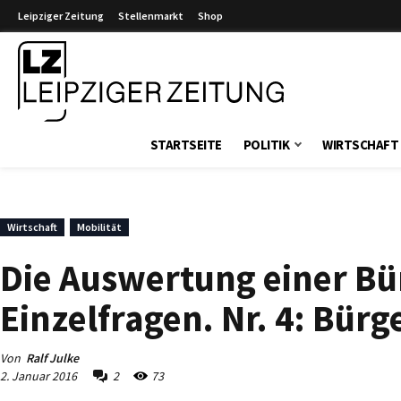
Leipziger Zeitung
Stellenmarkt
Shop
Leipziger Zeitung
STARTSEITE
POLITIK
WIRTSCHAFT
Wirtschaft
Mobilität
Die Auswertung einer B
Einzelfragen. Nr. 4: Bürg
Von
Ralf Julke
2. Januar 2016
2
73