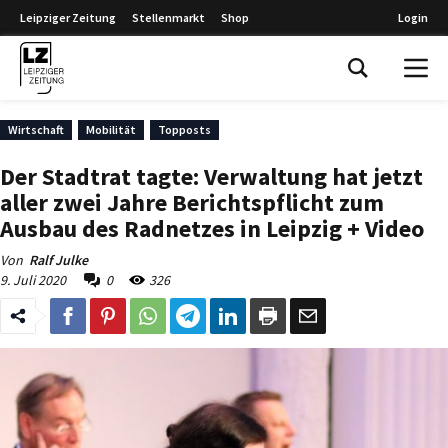
Leipziger Zeitung
Stellenmarkt
Shop
Login
Leipziger Zeitung
Wirtschaft
Mobilität
Topposts
Der Stadtrat tagte: Verwaltung hat jetzt
aller zwei Jahre Berichtspflicht zum
Ausbau des Radnetzes in Leipzig + Video
Von
Ralf Julke
9. Juli 2020
0
326