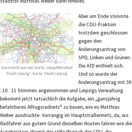
Stadtrat Matthias Weber dann hinwies.
Aber am Ende stimmte
die CDU-Fraktion
trotzdem geschlossen
gegen den
Änderungsantrag von
SPD, Linken und Grünen.
Die AfD enthielt sich.
Ausschnitt aus der Karte „HauptNetzRad
Stadt Leipzig“. Karte: Stadt Leipzig
Und so wurde der
Änderungsantrag mit 39
: 10 : 11 Stimmen angenommen und Leipzigs Verwaltung
bekommt jetzt tatsächlich die Aufgabe, ein „ganzjährig
befahrbares Alltagsradnetz“ zu bauen, wie es Matthias
Weber ausdrückte. Vorrangig im Hauptstraßennetz, da, wo
Radfahrer aus gutem Grund dieselben Routen fahren wie die
Autobesitzer. Womit der stille Wunsch der CDU, die