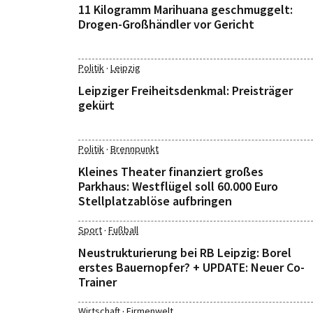
11 Kilogramm Marihuana geschmuggelt:
Drogen-Großhändler vor Gericht
·
Politik
Leipzig
Leipziger Freiheitsdenkmal: Preisträger
gekürt
·
Politik
Brennpunkt
Kleines Theater finanziert großes
Parkhaus: Westflügel soll 60.000 Euro
Stellplatzablöse aufbringen
·
Sport
Fußball
Neustrukturierung bei RB Leipzig: Borel
erstes Bauernopfer? + UPDATE: Neuer Co-
Trainer
·
Wirtschaft
Firmenwelt