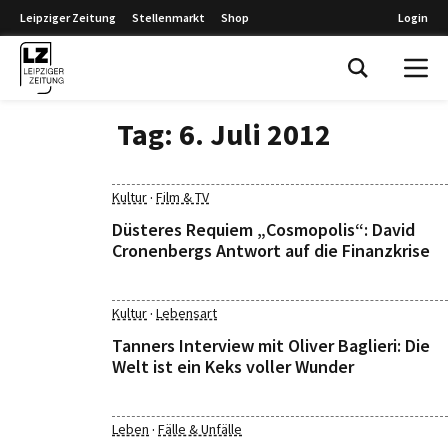
Leipziger Zeitung
Stellenmarkt
Shop
Login
Leipziger Zeitung
Tag:
6. Juli 2012
·
Kultur
Film & TV
Düsteres Requiem „Cosmopolis“: David
Cronenbergs Antwort auf die Finanzkrise
·
Kultur
Lebensart
Tanners Interview mit Oliver Baglieri: Die
Welt ist ein Keks voller Wunder
·
Leben
Fälle & Unfälle