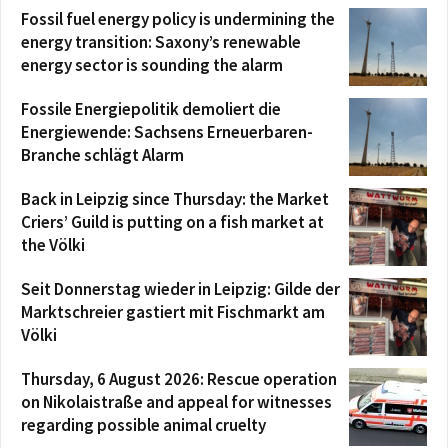
Fossil fuel energy policy is undermining the
energy transition: Saxony’s renewable
energy sector is sounding the alarm
Fossile Energiepolitik demoliert die
Energiewende: Sachsens Erneuerbaren-
Branche schlägt Alarm
Back in Leipzig since Thursday: the Market
Criers’ Guild is putting on a fish market at
the Völki
Seit Donnerstag wieder in Leipzig: Gilde der
Marktschreier gastiert mit Fischmarkt am
Völki
Thursday, 6 August 2026: Rescue operation
on Nikolaistraße and appeal for witnesses
regarding possible animal cruelty