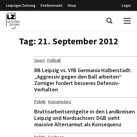
Leipziger Zeitung
Stellenmarkt
Shop
Login
Leipziger Zeitung
Tag:
21. September 2012
·
Sport
Fußball
RB Leipzig vs. VfB Germania Halberstadt:
„Aggressiv gegen den Ball arbeiten“
Zorniger fordert besseres Defensiv-
Verhalten
·
Politik
Kassensturz
Bruttoarbeitsentgelte in den Landkreisen
Leipzig und Nordsachsen: DGB sieht
massive Altersarmut als Konsequenz