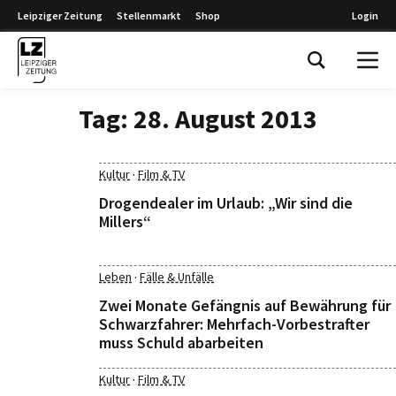
Leipziger Zeitung
Stellenmarkt
Shop
Login
Leipziger Zeitung
Tag:
28. August 2013
·
Kultur
Film & TV
Drogendealer im Urlaub: „Wir sind die
Millers“
·
Leben
Fälle & Unfälle
Zwei Monate Gefängnis auf Bewährung für
Schwarzfahrer: Mehrfach-Vorbestrafter
muss Schuld abarbeiten
·
Kultur
Film & TV