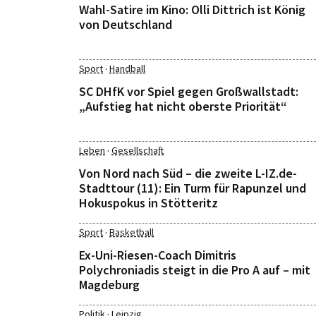
Wahl-Satire im Kino: Olli Dittrich ist König
von Deutschland
·
Sport
Handball
SC DHfK vor Spiel gegen Großwallstadt:
„Aufstieg hat nicht oberste Priorität“
·
Leben
Gesellschaft
Von Nord nach Süd – die zweite L-IZ.de-
Stadttour (11): Ein Turm für Rapunzel und
Hokuspokus in Stötteritz
·
Sport
Basketball
Ex-Uni-Riesen-Coach Dimitris
Polychroniadis steigt in die Pro A auf – mit
Magdeburg
·
Politik
Leipzig