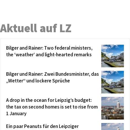
Aktuell auf LZ
Bilger and Rainer: Two federal ministers,
the ‘weather’ and light-hearted remarks
Bilger und Rainer: Zwei Bundesminister, das
„Wetter“ und lockere Sprüche
A drop in the ocean for Leipzig’s budget:
the tax on second homes is set to rise from
1 January
Ein paar Peanuts für den Leipziger