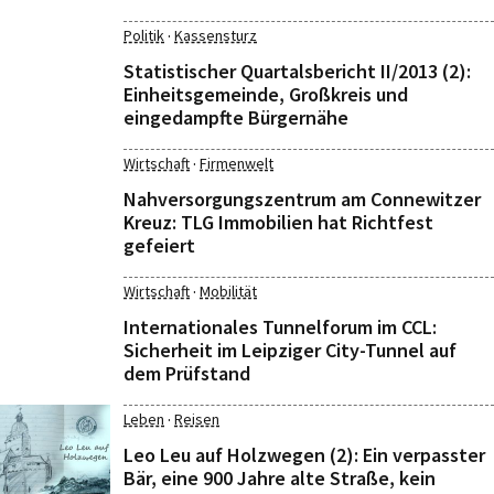
·
Politik
Kassensturz
Statistischer Quartalsbericht II/2013 (2):
Einheitsgemeinde, Großkreis und
eingedampfte Bürgernähe
·
Wirtschaft
Firmenwelt
Nahversorgungszentrum am Connewitzer
Kreuz: TLG Immobilien hat Richtfest
gefeiert
·
Wirtschaft
Mobilität
Internationales Tunnelforum im CCL:
Sicherheit im Leipziger City-Tunnel auf
dem Prüfstand
·
Leben
Reisen
Leo Leu auf Holzwegen (2): Ein verpasster
Bär, eine 900 Jahre alte Straße, kein