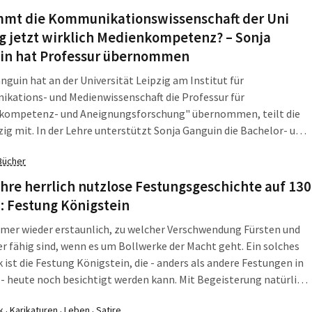
Es ist mit Stau zu rechnen.
mt die Kommunikationswissenschaft der Uni
g jetzt wirklich Medienkompetenz? – Sonja
in hat Professur übernommen
nguin hat an der Universität Leipzig am Institut für
kations- und Medienwissenschaft die Professur für
kompetenz- und Aneignungsforschung" übernommen, teilt die
zig mit. In der Lehre unterstützt Sonja Ganguin die Bachelor- und
tudiengänge am Institut für Kommunikations- und
Bücher
issenschaft.
hre herrlich nutzlose Festungsgeschichte auf 130
: Festung Königstein
mmer wieder erstaunlich, zu welcher Verschwendung Fürsten und
r fähig sind, wenn es um Bollwerke der Macht geht. Ein solches
 ist die Festung Königstein, die - anders als andere Festungen in
- heute noch besichtigt werden kann. Mit Begeisterung natürlich.
n können so erfindungsreich sein, wenn es um Trutzbauten geht.
k
Karikaturen
Leben
Satire
·
·
·