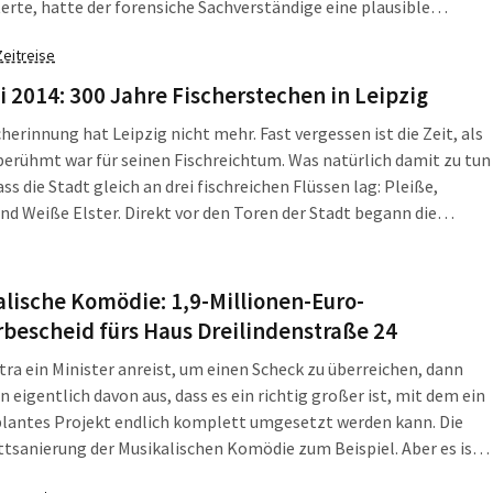
terte, hatte der forensiche Sachverständige eine plausible
g für dessen bizarre Angaben.
Zeitreise
i 2014: 300 Jahre Fischerstechen in Leipzig
cherinnung hat Leipzig nicht mehr. Fast vergessen ist die Zeit, als
berühmt war für seinen Fischreichtum. Was natürlich damit zu tun
ass die Stadt gleich an drei fischreichen Flüssen lag: Pleiße,
nd Weiße Elster. Direkt vor den Toren der Stadt begann die
iche Landschaft. Und am 12. Mai 1714 fand das erste Leipziger
techen statt. Natürlich für einen Ehrengast.
lische Komödie: 1,9-Millionen-Euro-
bescheid fürs Haus Dreilindenstraße 24
ra ein Minister anreist, um einen Scheck zu überreichen, dann
 eigentlich davon aus, dass es ein richtig großer ist, mit dem ein
plantes Projekt endlich komplett umgesetzt werden kann. Die
sanierung der Musikalischen Komödie zum Beispiel. Aber es ist
 in Sachsen. Da reisen die Minister lieber mit vielen kleinen