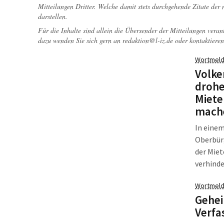
Mitteilungen Dritter. Welche damit stets durchgehende Zitate der
darstellen.
Für die Inhalte sind allein die Übersender der Mitteilungen veran
dazu wenden Sie sich gern an
redaktion@l-iz.de
oder kontaktieren
Wortmeld
Volke
drohe
Miete
mach
In einem
Oberbür
der Miet
verhind
Gelegenh
Wortmeld
dortigen
Gehei
vom Verm
Verfa
Jahren 