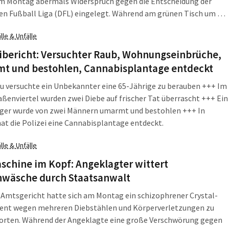
m Montag abermals Widerspruch gegen die Entscheidung der
n Fußball Liga (DFL) eingelegt. Während am grünen Tisch um die
des Clubs verhandelt wird, planen "Fans" anderer Vereine einen
lle & Unfälle
sch durch die Leipziger Innenstadt.
ibericht: Versuchter Raub, Wohnungseinbrüche,
t und bestohlen, Cannabisplantage entdeckt
u versuchte ein Unbekannter eine 65-Jährige zu berauben +++ Im
ßenviertel wurden zwei Diebe auf frischer Tat überrascht +++ Ein
iger wurde von zwei Männern umarmt und bestohlen +++ In
at die Polizei eine Cannabisplantage entdeckt.
lle & Unfälle
schine im Kopf: Angeklagter wittert
nwäsche durch Staatsanwalt
Amtsgericht hatte sich am Montag ein schizophrener Crystal-
nt wegen mehreren Diebstählen und Körperverletzungen zu
orten. Während der Angeklagte eine große Verschwörung gegen