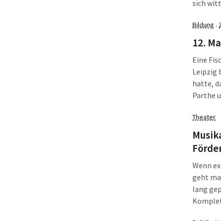
sich wit
Erklärun
Bildung
·
12. Ma
Eine Fis
Leipzig 
hatte, d
Parthe u
wasserre
Theater
Fischers
Musika
Förder
Wenn ext
geht man
lang ge
Komplett
Wahlzeit