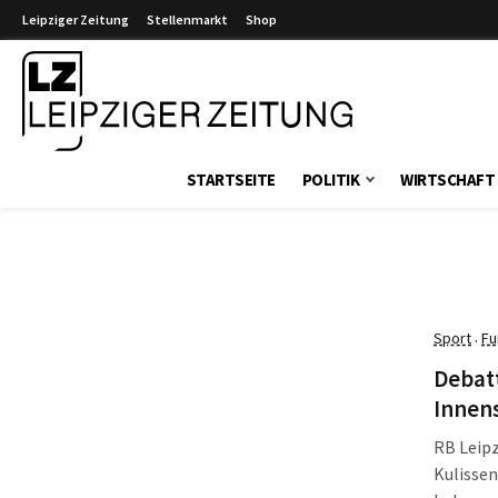
Leipziger Zeitung
Stellenmarkt
Shop
Leipziger Zeitung
STARTSEITE
POLITIK
WIRTSCHAFT
Sport
Fu
·
Debat
Innens
RB Leipz
Kulissen