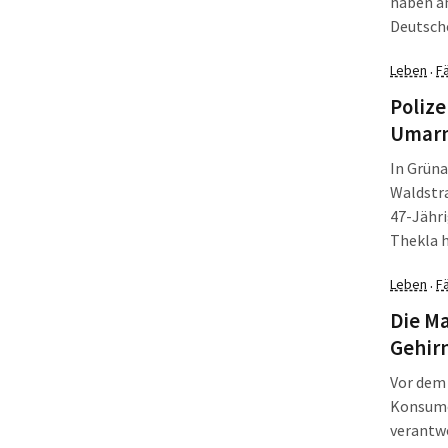
haben a
Deutsche
Zukunft 
Leben
Fä
·
Hass-Mar
Polize
Umarm
In Grüna
Waldstra
47-Jähr
Thekla h
Leben
Fä
·
Die Ma
Gehir
Vor dem 
Konsume
verantw