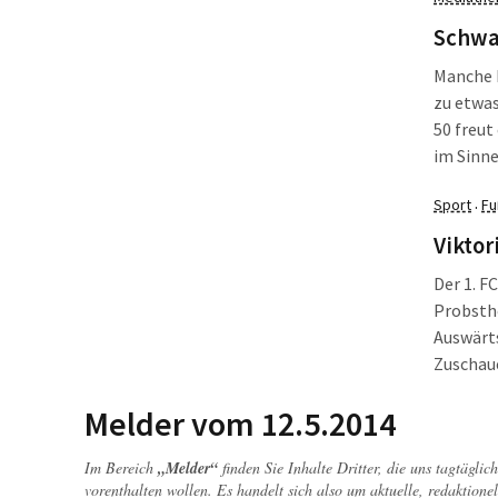
Schwar
Manche L
zu etwas
50 freut
im Sinne
MenschIn
Sport
Fu
·
Perlenke
mehr cha
Viktori
vor alle
Der 1. F
dieser i
Probsth
Lügner 
Auswärts
Zuschaue
Gewinnt 
Melder vom 12.5.2014
Theoreti
Im Bereich
„Melder“
finden Sie Inhalte Dritter, die uns tagtägli
vorenthalten wollen. Es handelt sich also um aktuelle, redaktionel