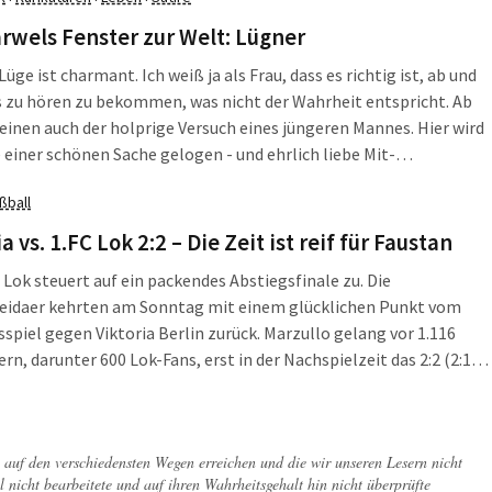
wels Fenster zur Welt: Lügner
üge ist charmant. Ich weiß ja als Frau, dass es richtig ist, ab und
 zu hören zu bekommen, was nicht der Wahrheit entspricht. Ab
 einen auch der holprige Versuch eines jüngeren Mannes. Hier wird
 einer schönen Sache gelogen - und ehrlich liebe Mit-
nen - es ist schon schön, wenn es statt der schwarzen
ßball
tte mal wieder einen Kerl im Bette gibt. Lügen sind nur nicht
rmant, wenn links und rechts davon Tote zu Boden fallen und
a vs. 1.FC Lok 2:2 – Die Zeit ist reif für Faustan
m: der Humor mit der Zeit ernsthaft Schaden nimmt. Denn auch
C Lok steuert auf ein packendes Abstiegsfinale zu. Die
st eine ernsthafte Sache. Richten wir also den Blick auf die drei
eidaer kehrten am Sonntag mit einem glücklichen Punkt vom
ohne satirische Begabung.
spiel gegen Viktoria Berlin zurück. Marzullo gelang vor 1.116
rn, darunter 600 Lok-Fans, erst in der Nachspielzeit das 2:2 (2:1).
Lok die letzten beiden Spiele, ist der Club sicher durch.
sch könnten auch zwei Remis reichen.
ch auf den verschiedensten Wegen erreichen und die wir unseren Lesern nicht
l nicht bearbeitete und auf ihren Wahrheitsgehalt hin nicht überprüfte