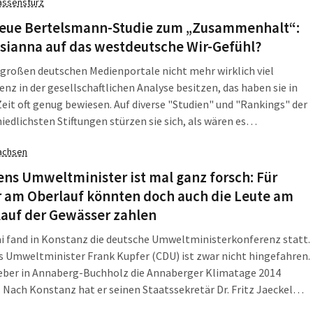
assensturz
durchs Land. Am Montag, 12. Mai, gab's 1,9 Millionen Euro für
neue Bertelsmann-Studie zum „Zusammenhalt“:
sianna auf das westdeutsche Wir-Gefühl?
 großen deutschen Medienportale nicht mehr wirklich viel
z in der gesellschaftlichen Analyse besitzen, das haben sie in
Zeit oft genug bewiesen. Auf diverse "Studien" und "Rankings" der
iedlichsten Stiftungen stürzen sie sich, als wären es
haftliche Ergebnisse. Am Montag, 12. Mai, ist es wieder passiert.
achsen
elsmann-Stiftung hat ein Zahlenwerk vorgestellt, das sich "Radar
chaftlicher Zusammenhalt" nennt. Und das von der Bertelsmann
ns Umweltminister ist mal ganz forsch: Für
! Man staunt.
r am Oberlauf könnten doch auch die Leute am
lauf der Gewässer zahlen
i fand in Konstanz die deutsche Umweltministerkonferenz statt.
 Umweltminister Frank Kupfer (CDU) ist zwar nicht hingefahren.
ieber in Annaberg-Buchholz die Annaberger Klimatage 2014
. Nach Konstanz hat er seinen Staatssekretär Dr. Fritz Jaeckel
t. Aber der hatte wieder so einen typischen sächsischen Vorschlag