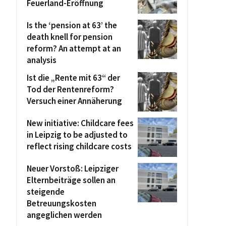
Feuerland-Eröffnung
Is the ‘pension at 63’ the
death knell for pension
reform? An attempt at an
analysis
Ist die „Rente mit 63“ der
Tod der Rentenreform?
Versuch einer Annäherung
New initiative: Childcare fees
in Leipzig to be adjusted to
reflect rising childcare costs
Neuer Vorstoß: Leipziger
Elternbeiträge sollen an
steigende
Betreuungskosten
angeglichen werden