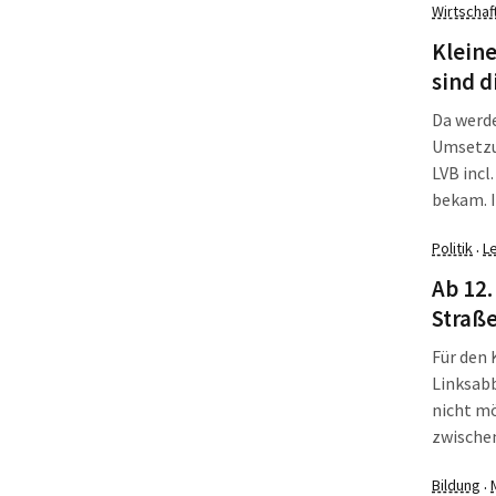
Wirtschaf
in der T
Kleine
sind d
Da werde
Umsetzu
LVB incl
bekam. 
vorgeleg
Politik
L
·
hat, sch
man nic
Ab 12.
Straße
Für den 
Linksabb
nicht mö
zwischen
geradeau
Bildung
·
führt ü