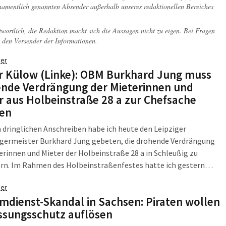
 namentlich genannten Absender außerhalb unseres redaktionellen Bereiches
twortlich, die Redaktion macht sich die Aussagen nicht zu eigen. Bei Fragen
 den Versender der Informationen.
er
r Külow (Linke): OBM Burkhard Jung muss
nde Verdrängung der Mieterinnen und
r aus Holbeinstraße 28 a zur Chefsache
en
 dringlichen Anschreiben habe ich heute den Leipziger
germeister Burkhard Jung gebeten, die drohende Verdrängung
erinnen und Mieter der Holbeinstraße 28 a in Schleußig zu
ern. Im Rahmen des Holbeinstraßenfestes hatte ich gestern
eit, auch das Objekt Holbeinstraße 28 a zu besuchen. Von den
er
 Mieterinnen und Mietern wurde ich dabei unterrichtet, dass sie
mdienst-Skandal in Sachsen: Piraten wollen
ieter aus ihren Wohnungen - in denen sie teilweise seit vielen
ssungsschutz auflösen
wohnen - nunmehr verdrängt werden sollen.