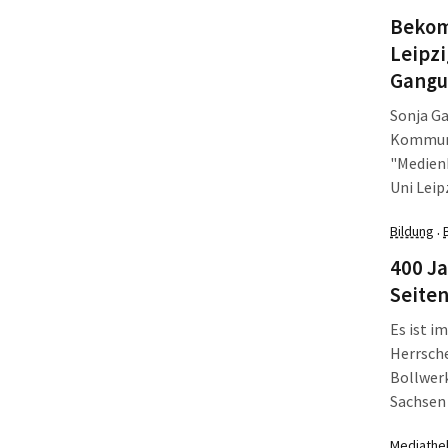
Straße. 
Bekom
Leipzi
Gangu
Sonja Ga
Kommuni
"Medien
Uni Leip
Masters
Bildung
·
Medienw
400 Ja
Seiten
Es ist i
Herrsche
Bollwerk
Sachsen 
Mensche
Mediathe