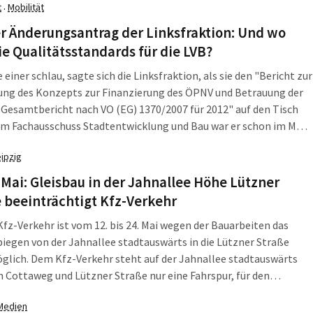
t
Mobilität
·
asche.
r Änderungsantrag der Linksfraktion: Und wo
ie Qualitätsstandards für die LVB?
 einer schlau, sagte sich die Linksfraktion, als sie den "Bericht zur
ng des Konzepts zur Finanzierung des ÖPNV und Betrauung der
. Gesamtbericht nach VO (EG) 1370/2007 für 2012" auf den Tisch
Im Fachausschuss Stadtentwicklung und Bau war er schon im März
t worden. Aber wer keinen Doktortitel in Transporttechnologie
eipzig
aut hinein wie ein Schwein ins Uhrwerk. Und was man sucht, findet
ht.
 Mai: Gleisbau in der Jahnallee Höhe Lützner
 beeinträchtigt Kfz-Verkehr
Kfz-Verkehr ist vom 12. bis 24. Mai wegen der Bauarbeiten das
iegen von der Jahnallee stadtauswärts in die Lützner Straße
glich. Dem Kfz-Verkehr steht auf der Jahnallee stadtauswärts
 Cottaweg und Lützner Straße nur eine Fahrspur, für den
s fahrenden Verkehr, zur Verfügung. Eine weiträumige Umleitung
Medien
ber Am Sportforum, Hans-Driesch-Straße und Rückmarsdorfer