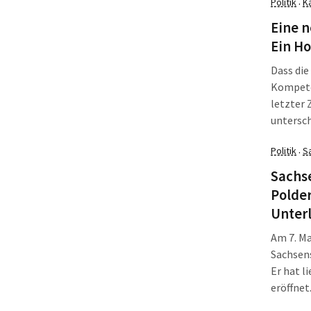
Politik
K
·
Schecks 
Leipzig.
Eine 
Ein Ho
Dass die
Kompeten
letzter 
untersch
wissensc
Politik
S
·
Die Bert
gesells
Sachse
Stiftung
Polde
Unter
Am 7. Ma
Sachsens
Er hat l
eröffnet
geschick