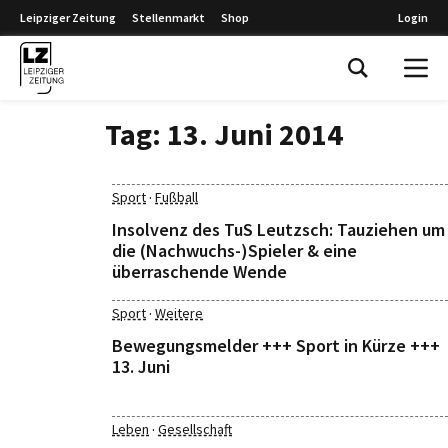
Leipziger Zeitung
Stellenmarkt
Shop
Login
Leipziger Zeitung
Tag:
13. Juni 2014
·
Sport
Fußball
Insolvenz des TuS Leutzsch: Tauziehen um
die (Nachwuchs-)Spieler & eine
überraschende Wende
·
Sport
Weitere
Bewegungsmelder +++ Sport in Kürze +++
13. Juni
·
Leben
Gesellschaft