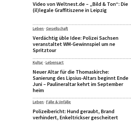
Video von Weltnest.de – „Bild & Ton“: Die
(il)legale Graffitiszene in Leipzig
·
Leben
Gesellschaft
Verdächtig üble Idee: Polizei Sachsen
veranstaltet WM-Gewinnspiel um ne
Spritztour
·
Kultur
Lebensart
Neuer Altar für die Thomaskirche:
Sanierung des Lipsius-Altars beginnt Ende
Juni – Paulineraltar kehrt im September
heim
·
Leben
Fälle & Unfälle
Polizeibericht: Hund geraubt, Brand
verhindert, Enkeltrickser gescheitert