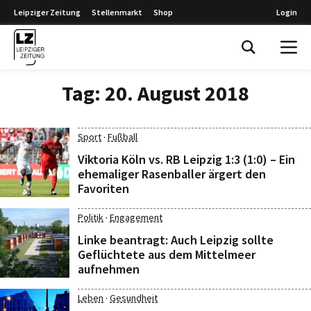
Leipziger Zeitung
Stellenmarkt
Shop
Login
Leipziger Zeitung
Tag:
20. August 2018
·
Sport
Fußball
Viktoria Köln vs. RB Leipzig 1:3 (1:0) – Ein
ehemaliger Rasenballer ärgert den
Favoriten
·
Politik
Engagement
Linke beantragt: Auch Leipzig sollte
Geflüchtete aus dem Mittelmeer
aufnehmen
·
Leben
Gesundheit