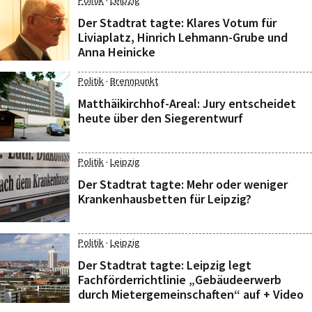
·
Politik
Leipzig
Der Stadtrat tagte: Klares Votum für
Liviaplatz, Hinrich Lehmann-Grube und
Anna Heinicke
·
Politik
Brennpunkt
Matthäikirchhof-Areal: Jury entscheidet
heute über den Siegerentwurf
·
Politik
Leipzig
Der Stadtrat tagte: Mehr oder weniger
Krankenhausbetten für Leipzig?
·
Politik
Leipzig
Der Stadtrat tagte: Leipzig legt
Fachförderrichtlinie „Gebäudeerwerb
durch Mietergemeinschaften“ auf + Video