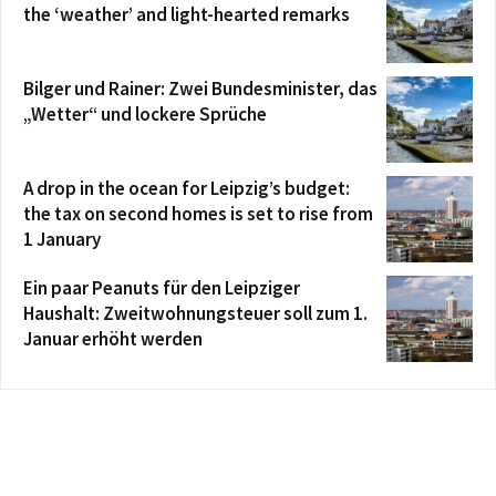
the ‘weather’ and light-hearted remarks
Bilger und Rainer: Zwei Bundesminister, das
„Wetter“ und lockere Sprüche
A drop in the ocean for Leipzig’s budget:
the tax on second homes is set to rise from
1 January
Ein paar Peanuts für den Leipziger
Haushalt: Zweitwohnungsteuer soll zum 1.
Januar erhöht werden