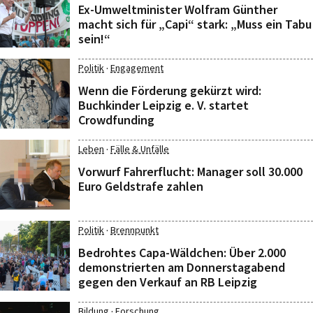
Ex-Umweltminister Wolfram Günther
macht sich für „Capi“ stark: „Muss ein Tabu
sein!“
·
Politik
Engagement
Wenn die Förderung gekürzt wird:
Buchkinder Leipzig e. V. startet
Crowdfunding
·
Leben
Fälle & Unfälle
Vorwurf Fahrerflucht: Manager soll 30.000
Euro Geldstrafe zahlen
·
Politik
Brennpunkt
Bedrohtes Capa-Wäldchen: Über 2.000
demonstrierten am Donnerstagabend
gegen den Verkauf an RB Leipzig
·
Bildung
Forschung