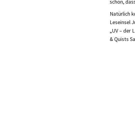
schön, dass
Natürlich k
Leseinsel J
„UV – der 
& Quists Sa