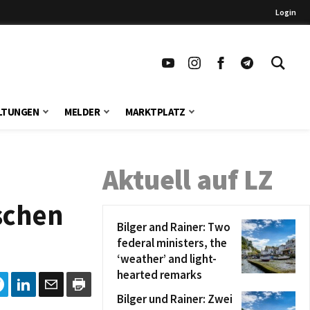
Login
LTUNGEN
MELDER
MARKTPLATZ
Aktuell auf LZ
ischen
Bilger and Rainer: Two
federal ministers, the
‘weather’ and light-
hearted remarks
Bilger und Rainer: Zwei