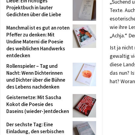
Liebe: Ein richtiges
„Suchend u
Projektbuch in lauter
Texte. Auch
Gedichten über die Liebe
esoterische
wie ihre Le
Manchmal ist es gut an roten
Pfeffer zu denken: Mit
„Achja.“ D
Undine Materni die Poesie
Ist ja nich
des weiblichen Handwerks
entdecken
gewaltig vi
diese Lands
Rollenspieler – Tag und
Nacht: Wenn Dichterinnen
das nun? Is
und Dichter über die Bühne
hat? Woran 
des Lebens nachdenken
Geisternetze: Mit Sascha
Kokot die Poesie des
Daseins (wieder-)entdecken
Der sechste Tag: Eine
Einladung, den serbischen