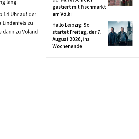
ng lang.
gastiert mit Fischmarkt
am Völki
b 14 Uhr auf der
 Lindenfels zu
Hallo Leipzig: So
e dann zu Voland
startet Freitag, der 7.
August 2026, ins
Wochenende