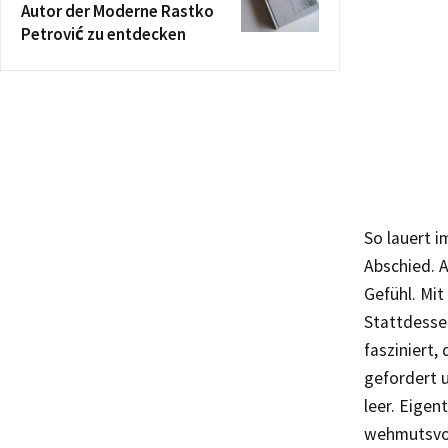
Autor der Moderne Rastko
Petrović zu entdecken
So lauert 
Abschied. 
Gefühl. Mit
Stattdessen
fasziniert,
gefordert u
leer. Eigen
wehmutsvoll