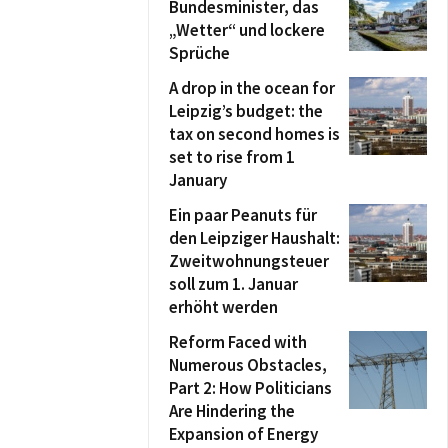
Bundesminister, das
„Wetter“ und lockere
Sprüche
A drop in the ocean for
Leipzig’s budget: the
tax on second homes is
set to rise from 1
January
Ein paar Peanuts für
den Leipziger Haushalt:
Zweitwohnungsteuer
soll zum 1. Januar
erhöht werden
Reform Faced with
Numerous Obstacles,
Part 2: How Politicians
Are Hindering the
Expansion of Energy