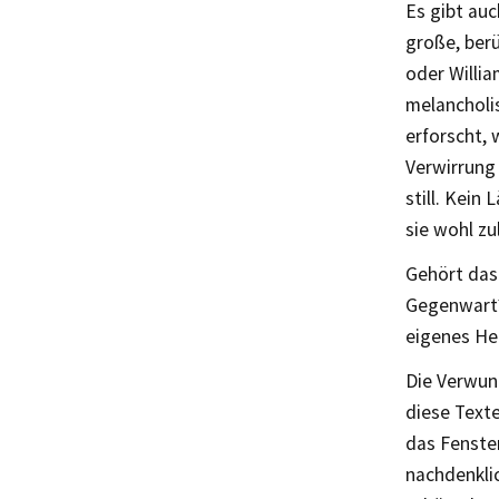
Es gibt auc
große, ber
oder Willia
melancholi
erforscht, 
Verwirrung 
still. Kein
sie wohl zu
Gehört das
Gegenwart? 
eigenes Her
Die Verwun
diese Texte
das Fenster
nachdenkli