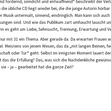
nd fordernd, sinndicht und entwaffnend“ beschreibt der Verl
 die übliche CD liegt wieder bei, die die junge Autorin hörbar
r Musik untermalt, sinnend, eindringlich. Man kann sich auch 
sungen sind. Und wie das Publikum zart umhaucht lauscht und
enn es geht um Liebe, Sehnsucht, Trennung, Erwartung und Ve
t nur mit 31 ein Thema. Aber gerade da. Da erwarten Frauen 
el. Meistens von jenem Wesen, das da „mit langen Beinen, fe
chaft oder Tür“ geht. Selbst im innigsten Moment lauert der 
t das die Erfüllung? Das, was sich die Nachdenkliche gewüns
sie – ja – gearbeitet hat die ganze Zeit?