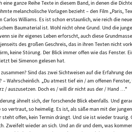
h eine ganze Reihe Texte in diesem Band, in denen die Dichte
ühmte melancholische Vorlagen bezieht – den Film „Paris, Te
m Carlos Williams. Es ist schon erstaunlich, wie reich die ne
schem Baumaterial ist. Wohl nicht ohne Grund. Und die jung
wenn sie ihr eigenes Leben erforscht, auch diese Grundmasse
jenseits des großen Geschreis, das in ihren Texten nicht vor
 Lärm, keine Störung. Der Blick immer offen wie das Fenster. Ei
letzt bei Simenon gelesen hat.
 zusammen? Sind das zwei Sichtweisen auf die Erfahrung der
– Wahrscheinlich. „Du atmest tief ein / am offenen Fenster, 
z / auszusetzen. Doch es / will dir nicht aus der / Hand …“
derung ähnelt sich, der forschende Blick ebenfalls. Und ger
 so vertraut, so heimelig. Es ist, als säße man mit der jung
 steht offen, kein Termin drängt. Und sie ist wieder traurig.
ch. Zweifelt wieder an sich. Und an dir und dem, was kommen