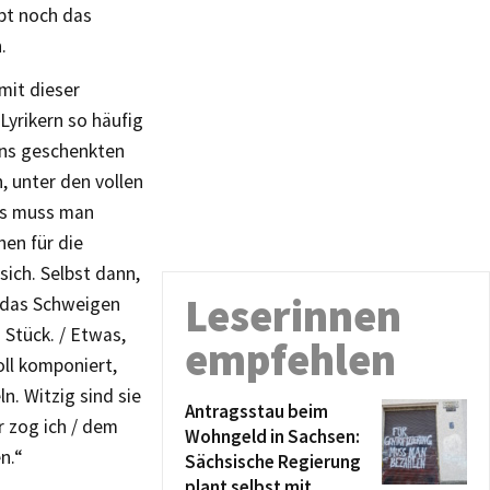
ibt noch das
.
mit dieser
Lyrikern so häufig
 uns geschenkten
, unter den vollen
as muss man
en für die
sich. Selbst dann,
Leserinnen
e das Schweigen
 Stück. / Etwas,
empfehlen
oll komponiert,
n. Witzig sind sie
Antragsstau beim
er zog ich / dem
Wohngeld in Sachsen:
n.“
Sächsische Regierung
plant selbst mit