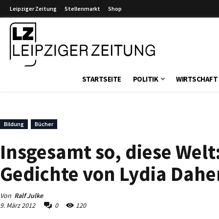
Leipziger Zeitung
Stellenmarkt
Shop
Leipziger Zeitung
STARTSEITE
POLITIK
WIRTSCHAFT
Bildung
Bücher
Insgesamt so, diese Welt
Gedichte von Lydia Dahe
Von
Ralf Julke
9. März 2012
0
120