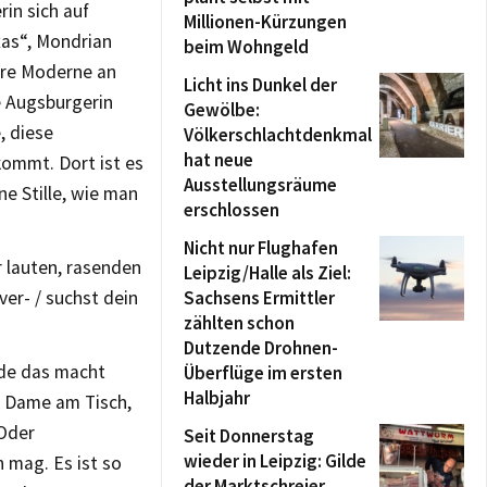
rin sich auf
Millionen-Kürzungen
xas“, Mondrian
beim Wohngeld
uere Moderne an
Licht ins Dunkel der
e Augsburgerin
Gewölbe:
, diese
Völkerschlachtdenkmal
hat neue
kommt. Dort ist es
Ausstellungsräume
ne Stille, wie man
erschlossen
Nicht nur Flughafen
 lauten, rasenden
Leipzig/Halle als Ziel:
ver- / suchst dein
Sachsens Ermittler
zählten schon
Dutzende Drohnen-
ade das macht
Überflüge im ersten
Halbjahr
en Dame am Tisch,
 Oder
Seit Donnerstag
wieder in Leipzig: Gilde
 mag. Es ist so
der Marktschreier