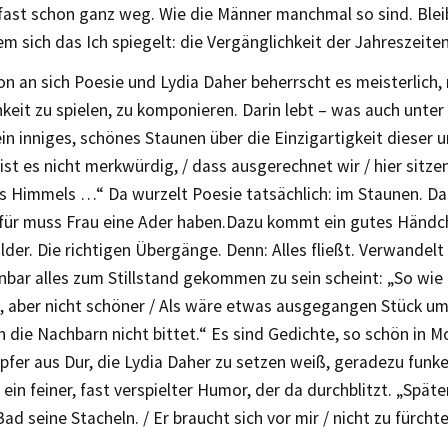
, fast schon ganz weg. Wie die Männer manchmal so sind. Ble
dem sich das Ich spiegelt: die Vergänglichkeit der Jahreszeiten
on an sich Poesie und Lydia Daher beherrscht es meisterlich, 
keit zu spielen, zu komponieren. Darin lebt – was auch unter 
 ein inniges, schönes Staunen über die Einzigartigkeit dieser
ist es nicht merkwürdig, / dass ausgerechnet wir / hier sitzen
s Himmels …“ Da wurzelt Poesie tatsächlich: im Staunen. D
für muss Frau eine Ader haben.Dazu kommt ein gutes Händch
ilder. Die richtigen Übergänge. Denn: Alles fließt. Verwandelt 
nbar alles zum Stillstand gekommen zu sein scheint: „So wi
, aber nicht schöner / Als wäre etwas ausgegangen Stück um
die Nachbarn nicht bittet.“ Es sind Gedichte, so schön in M
pfer aus Dur, die Lydia Daher zu setzen weiß, geradezu funkel
t ein feiner, fast verspielter Humor, der da durchblitzt. „Spät
ad seine Stacheln. / Er braucht sich vor mir / nicht zu fürchte