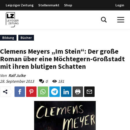
Leipziger Zeitung
Stellenmarkt
Shop
Login
Leipziger Zeitung
Bildung
Bücher
Clemens Meyers „Im Stein“: Der große
Roman über eine Möchtegern-Großstadt
mit ihren blutigen Schatten
Von
Ralf Julke
28. September 2013
0
181