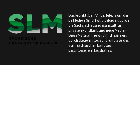
Das Projekt „LZ TV“ (LZ Television) der
LZ Medien GmbH wird gefördert durch
die Sächsische Landesanstalt für
privaten Rundfunk und neue Medien.
Diese Maßnahme wird mitfinanziert
durch Steuermittel auf Grundlage des
vom Sächsischen Landtag
beschlossenen Haushaltes.