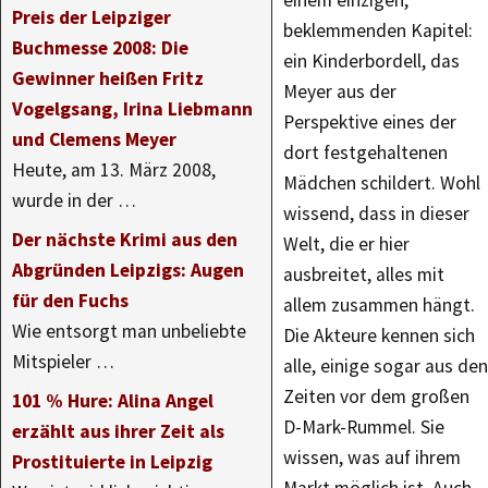
Preis der Leipziger
beklemmenden Kapitel:
Buchmesse 2008: Die
ein Kinderbordell, das
Gewinner heißen Fritz
Meyer aus der
Vogelgsang, Irina Liebmann
Perspektive eines der
und Clemens Meyer
dort festgehaltenen
Heute, am 13. März 2008,
Mädchen schildert. Wohl
wurde in der …
wissend, dass in dieser
Der nächste Krimi aus den
Welt, die er hier
Abgründen Leipzigs: Augen
ausbreitet, alles mit
für den Fuchs
allem zusammen hängt.
Wie entsorgt man unbeliebte
Die Akteure kennen sich
Mitspieler …
alle, einige sogar aus den
Zeiten vor dem großen
101 % Hure: Alina Angel
D-Mark-Rummel. Sie
erzählt aus ihrer Zeit als
wissen, was auf ihrem
Prostituierte in Leipzig
Markt möglich ist. Auch