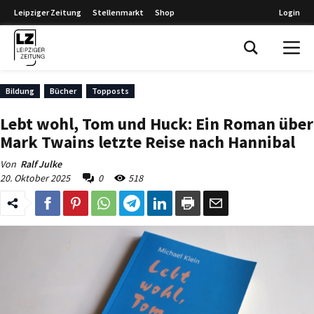
Leipziger Zeitung
Stellenmarkt
Shop
Login
Leipziger Zeitung
Bildung
Bücher
Topposts
Lebt wohl, Tom und Huck: Ein Roman über
Mark Twains letzte Reise nach Hannibal
Von
Ralf Julke
20. Oktober 2025
0
518