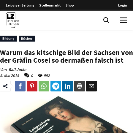
Leipziger Zeitung
Stellenmarkt
Shop
Login
Leipziger Zeitung
Bildung
Bücher
Warum das kitschige Bild der Sachsen von
der Gräfin Cosel so dermaßen falsch ist
Von
Ralf Julke
5. Mai 2015
0
992