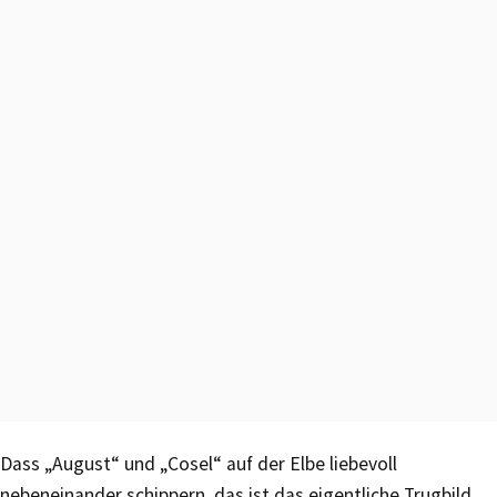
Dass „August“ und „Cosel“ auf der Elbe liebevoll
nebeneinander schippern, das ist das eigentliche Trugbild,