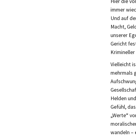
Hier die vo
immer wiede
Und auf der
Macht, Geld
unserer Ego
Gericht fes
Krimineller
Vielleicht 
mehrmals g
Aufschwung 
Gesellschaf
Helden und
Gefühl, da
„Werte“ vor
moralische
wandeln – e