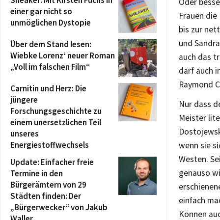
Sneaker: Mit Kirsten Fuchs in
Oder besser
einer gar nicht so
Frauen die 
unmöglichen Dystopie
bis zur net
und Sandra 
Über dem Stand lesen:
Wiebke Lorenz‘ neuer Roman
auch das t
„Voll im falschen Film“
darf auch i
Raymond Ch
Carnitin und Herz: Die
jüngere
Nur dass d
Forschungsgeschichte zu
Meister lit
einem unersetzlichen Teil
Dostojewski
unseres
Energiestoffwechsels
wenn sie s
Westen. Sei
Update: Einfacher freie
genauso wi
Termine in den
Bürgerämtern von 29
erschienen
Städten finden: Der
einfach ma
„Bürgerwecker“ von Jakub
Können auc
Waller