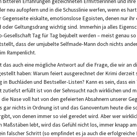
n bitteren Erfahrungen gezeichneten Ermittlerinnen und ihre 
r neu aufopfern und in die Schusslinie werfen, wenn es har
 Gegenseite eiskalte, emotionslose Egoisten, denen nur ihr
 oder Geltungsdrang wichtig sind. Immerhin ja alles Eigensch
-Gesellschaft Tag für Tag bejubelt werden – meist genau so l
tstellt, dass der umjubelte Selfmade-Mann doch nichts ander
 im Rampenlicht.
ist das auch eine mögliche Antwort auf die Frage, die wir an d
estellt haben: Warum feiert ausgerechnet der Krimi derzeit 
in Buchläden und Bestseller-Listen? Kann es sein, dass ein 
t zutiefst erfüllt ist von der Sehnsucht nach wirklichen und 
 die Nase voll hat von den gefeierten Absahnern unserer Ge
ss gar nichts in Ordnung ist und das Ganoventum heute die s
gibt, von denen immer so viel geredet wird. Aber wer wirkli
n Maßstäben lebt, wird das Gefühl nicht los, immer knapp a
in falscher Schritt (so empfindet es ja auch die erfolgreiche