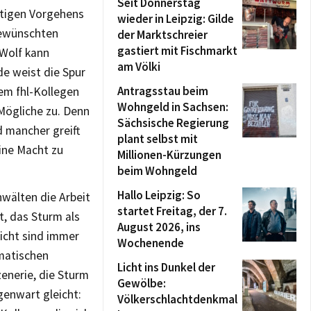
Seit Donnerstag
wütigen Vorgehens
wieder in Leipzig: Gilde
Gewünschten
der Marktschreier
gastiert mit Fischmarkt
 Wolf kann
am Völki
e weist die Spur
Antragsstau beim
em fhl-Kollegen
Wohngeld in Sachsen:
 Mögliche zu. Denn
Sächsische Regierung
d mancher greift
plant selbst mit
ine Macht zu
Millionen-Kürzungen
beim Wohngeld
Hallo Leipzig: So
wälten die Arbeit
startet Freitag, der 7.
, das Sturm als
August 2026, ins
icht sind immer
Wochenende
amatischen
Licht ins Dunkel der
enerie, die Sturm
Gewölbe:
enwart gleicht:
Völkerschlachtdenkmal