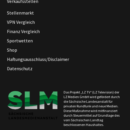
Verkaufsstellen
Stellenmarkt
VPN Vergleich
Finanz Vergleich
Sportwetten
Shop
Haftungsausschluss/Disclaimer
Datenschutz
Das Projekt „LZ TV“ (LZ Television) der
LZ Medien GmbH wird gefördert durch
die Sächsische Landesanstalt für
privaten Rundfunk und neue Medien.
Diese Maßnahme wird mitfinanziert
durch Steuermittel auf Grundlage des
vom Sächsischen Landtag
beschlossenen Haushaltes.