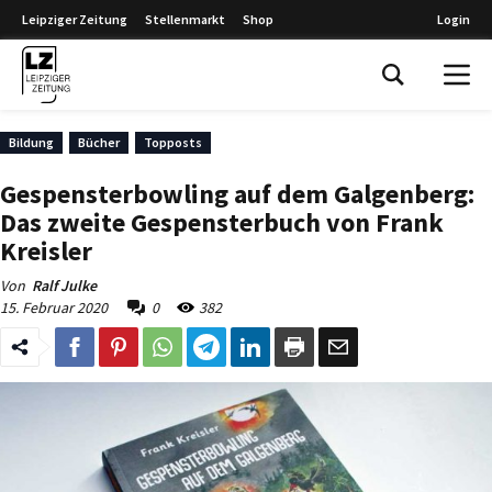
Leipziger Zeitung
Stellenmarkt
Shop
Login
Leipziger Zeitung
Bildung
Bücher
Topposts
Gespensterbowling auf dem Galgenberg:
Das zweite Gespensterbuch von Frank
Kreisler
Von
Ralf Julke
15. Februar 2020
0
382